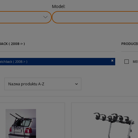
Model:
ACK ( 2008-> )
PRODUCE
atchback ( 2008-> )
ME
Nazwa produktu A-Z