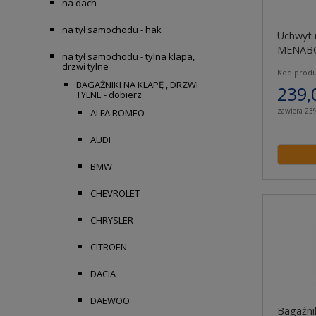
na dach
na tył samochodu - hak
Uchwyt 
MENABO
na tył samochodu - tylna klapa,
drzwi tylne
Kod produ
BAGAŻNIKI NA KLAPĘ , DRZWI
239,
TYLNE - dobierz
zawiera 23
ALFA ROMEO
AUDI
BMW
CHEVROLET
CHRYSLER
CITROEN
DACIA
DAEWOO
Bagażni