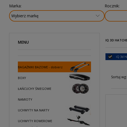
Marka:
Rocznik:
IQ 3D HATCHB
MENU
iQ 3d H
BAGAŻNIKI BAZOWE - dobierz
Sortuj wg:
BOXY
ŁAŃCUCHY ŚNIEGOWE
NAMIOTY
UCHWYTY NA NARTY
UCHWYTY ROWEROWE