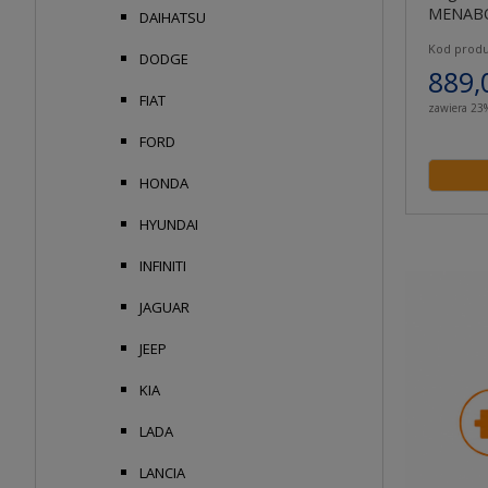
MENABO
DAIHATSU
Kod produ
DODGE
889,
FIAT
zawiera 23
FORD
HONDA
HYUNDAI
INFINITI
JAGUAR
JEEP
KIA
LADA
LANCIA