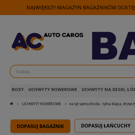
NAJWIĘKSZY MAGAZYN BAGAŻNIKÓW DOSTĘP
BOXY
UCHWYTY ROWEROWE
UCHWYTY NA DESKI, ŁÓD
›
›
UCHWYTY ROWEROWE
na tył samochodu - tylna klapa, drzwi t
DOPASUJ ŁAŃCUCHY
DOPASUJ BAGAŻNIK