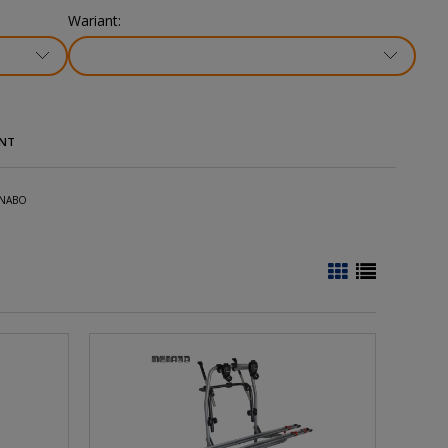
Wariant:
NT
NABO