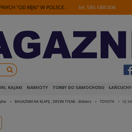
NYCH "OD RĘKI" W POLSCE.
tel. 585 588 006
KI, KAJAKI
NAMIOTY
TORBY DO SAMOCHODU
ŁAŃCUCHY
›
›
›
ylne
BAGAŻNIKI NA KLAPĘ , DRZWI TYLNE - dobierz
TOYOTA
iQ 3d