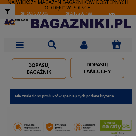
NAJWIĘKSZY MAGAZYN BAGAŻNIKÓW DOSTĘPNYCH
"OD RĘKI" W POLSCE.
tel. 585 588 006
tel.516 205 188
DOPASUJ
DOPASUJ
ŁAŃCUCHY
BAGAŻNIK
Nie znaleziono produktów spełniających podane kryteria.