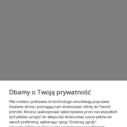
Dbamy o Twoją prywatność
ZAPISZ SIĘ DO NEWSLETTERA
Pliki cookies i pokrewne im technologie umożliwiają poprawne
ZAPISZ SIĘ
działanie strony i pomagają nam dostosować ofertę do Twoich
potrzeb. Możesz zaakceptować wykorzystanie przez nas wszystkich
tych plików i przejść do sklepu lub dostosować użycie plików do
ZAKUPY
swoich preferencji, wybierając opcję "Dostosuj zgody".