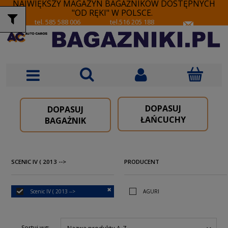
NAJWIĘKSZY MAGAZYN BAGAŻNIKÓW DOSTĘPNYCH
"OD RĘKI" W POLSCE.
tel. 585 588 006
tel.516 205 188
DOPASUJ
DOPASUJ
ŁAŃCUCHY
BAGAŻNIK
SCENIC IV ( 2013 -->
PRODUCENT
Scenic IV ( 2013 -->
AGURI
Sortuj wg: