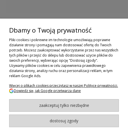
Dbamy o Twoją prywatność
ZAPISZ SIĘ DO NEWSLETTERA
Pliki cookies i pokrewne im technologie umożliwiają poprawne
ZAPISZ SIĘ
działanie strony i pomagają nam dostosować ofertę do Twoich
potrzeb. Możesz zaakceptować wykorzystanie przez nas wszystkich
tych plików i przejść do sklepu lub dostosować użycie plików do
ZAKUPY
swoich preferencji, wybierając opcję "Dostosuj zgody".
Używamy plików cookies w celu zapewnienia prawidłowego
POMOC
działania strony, analizy ruchu oraz personalizacji reklam, w tym
reklam Google Ads.
MOJE KONTO
Więcej o plikach cookies przeczytasz w naszej Polityce prywatności.
Dowiedz się, jak Google przetwarza dane
INFORMACJE
zaakceptuj tylko niezbędne
BAGAZNIKI.PL
- 2024
Maxsote.pl
- Redefine Pro theme - All rights reserved
dostosuj zgody