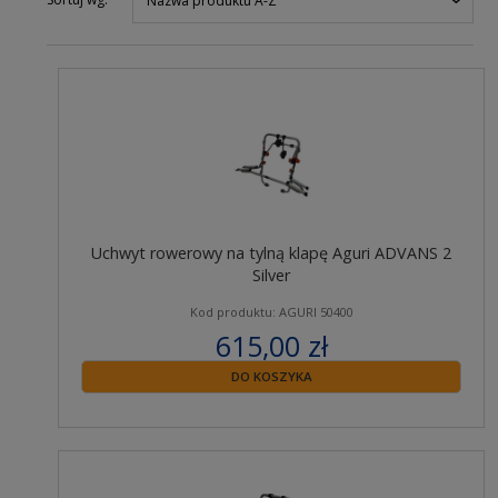
Nazwa produktu A-Z
Uchwyt rowerowy na tylną klapę Aguri ADVANS 2
Silver
Kod produktu: AGURI 50400
615,00 zł
zawiera 23% VAT
DO KOSZYKA