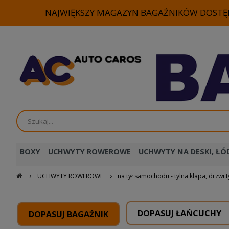
NAJWIĘKSZY MAGAZYN BAGAŻNIKÓW DOSTĘP
BOXY
UCHWYTY ROWEROWE
UCHWYTY NA DESKI, ŁÓD
›
›
UCHWYTY ROWEROWE
na tył samochodu - tylna klapa, drzwi t
DOPASUJ ŁAŃCUCHY
DOPASUJ BAGAŻNIK