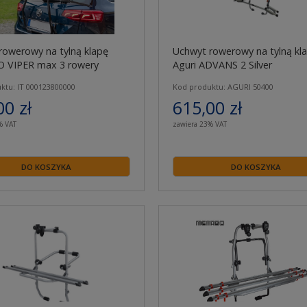
rowerowy na tylną klapę
Uchwyt rowerowy na tylną kl
 VIPER max 3 rowery
Aguri ADVANS 2 Silver
ktu: IT 000123800000
Kod produktu: AGURI 50400
00 zł
615,00 zł
% VAT
zawiera 23% VAT
DO KOSZYKA
DO KOSZYKA