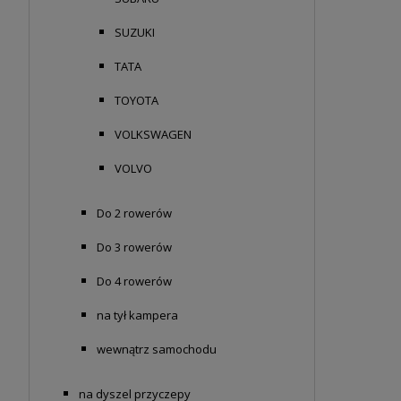
SUZUKI
TATA
TOYOTA
VOLKSWAGEN
VOLVO
Do 2 rowerów
Do 3 rowerów
Do 4 rowerów
na tył kampera
wewnątrz samochodu
na dyszel przyczepy