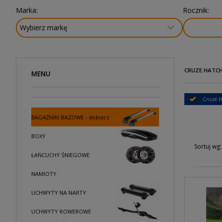
Marka:
Rocznik:
CRUZE HATCHB
MENU
Cruze H
BAGAŻNIKI BAZOWE - dobierz
BOXY
Sortuj wg:
ŁAŃCUCHY ŚNIEGOWE
NAMIOTY
UCHWYTY NA NARTY
UCHWYTY ROWEROWE