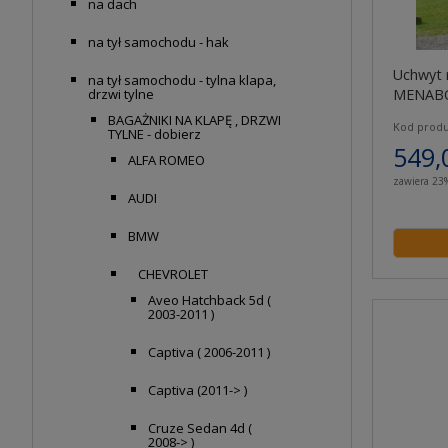
na dach
na tył samochodu - hak
Uchwyt 
na tył samochodu - tylna klapa,
MENABO
drzwi tylne
BAGAŻNIKI NA KLAPĘ , DRZWI
Kod produ
TYLNE - dobierz
549,
ALFA ROMEO
zawiera 23
AUDI
BMW
CHEVROLET
Aveo Hatchback 5d (
2003-2011 )
Captiva ( 2006-2011 )
Captiva (2011-> )
Cruze Sedan 4d (
2008-> )