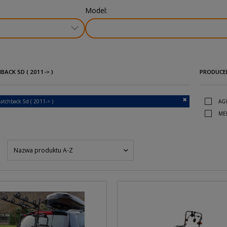
Model:
ACK 5D ( 2011-> )
PRODUCE
atchback 5d ( 2011-> )
AG
ME
Nazwa produktu A-Z