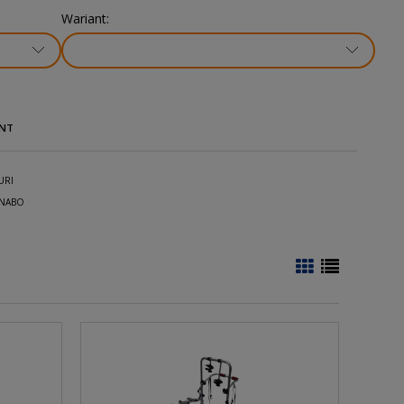
Wariant:
NT
URI
NABO