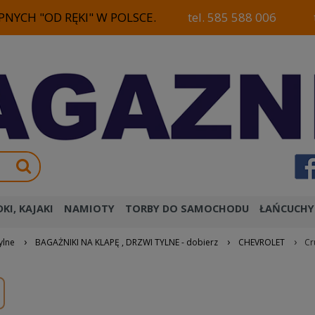
NYCH "OD RĘKI" W POLSCE.
tel. 585 588 006
KI, KAJAKI
NAMIOTY
TORBY DO SAMOCHODU
ŁAŃCUCHY
›
›
›
ylne
BAGAŻNIKI NA KLAPĘ , DRZWI TYLNE - dobierz
CHEVROLET
Cr