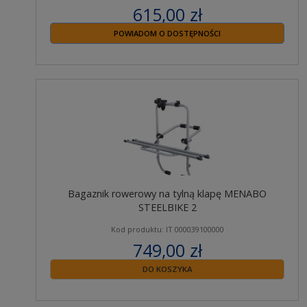
615,00 zł
zawiera 23% VAT
POWIADOM O DOSTĘPNOŚCI
Bagaznik rowerowy na tylną klapę MENABO
STEELBIKE 2
Kod produktu: IT 000039100000
749,00 zł
zawiera 23% VAT
DO KOSZYKA