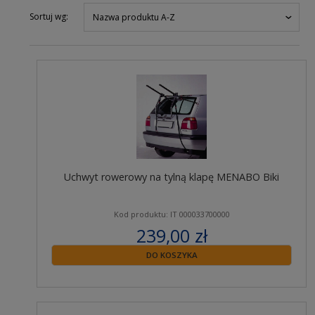
Sortuj wg:
Nazwa produktu A-Z
Uchwyt rowerowy na tylną klapę MENABO Biki
Kod produktu: IT 000033700000
239,00 zł
zawiera 23% VAT
DO KOSZYKA