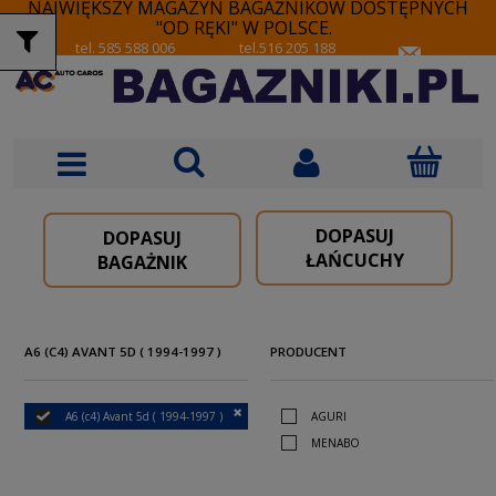
NAJWIĘKSZY MAGAZYN BAGAŻNIKÓW DOSTĘPNYCH
"OD RĘKI" W POLSCE.
tel. 585 588 006
tel.516 205 188
DOPASUJ
DOPASUJ
ŁAŃCUCHY
BAGAŻNIK
A6 (C4) AVANT 5D ( 1994-1997 )
PRODUCENT
A6 (c4) Avant 5d ( 1994-1997 )
AGURI
MENABO