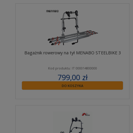
Bagażnik rowerowy na tył MENABO STEELBIKE 3
Kod produktu: IT 000014800000
799,00 zł
zawiera 23% VAT
DO KOSZYKA