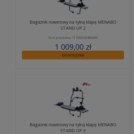
Bagażnik rowerowy na tylną klapę MENABO
STAND UP 2
Kod produktu: IT 000063400000
1 009,00 zł
zawiera 23% VAT
DO KOSZYKA
Bagażnik rowerowy na tylną klapę MENABO
STAND UP 3