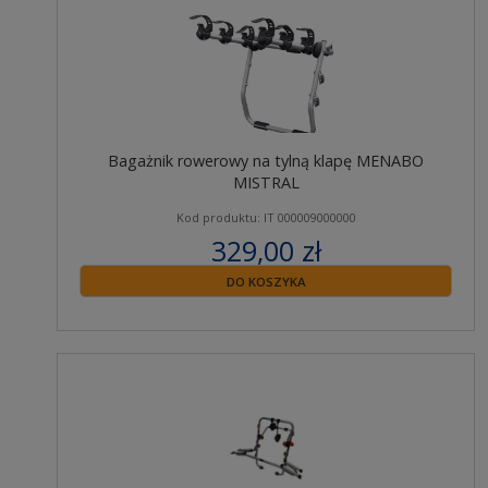
Bagażnik rowerowy na tylną klapę MENABO
MISTRAL
Kod produktu: IT 000009000000
329,00 zł
zawiera 23% VAT
DO KOSZYKA