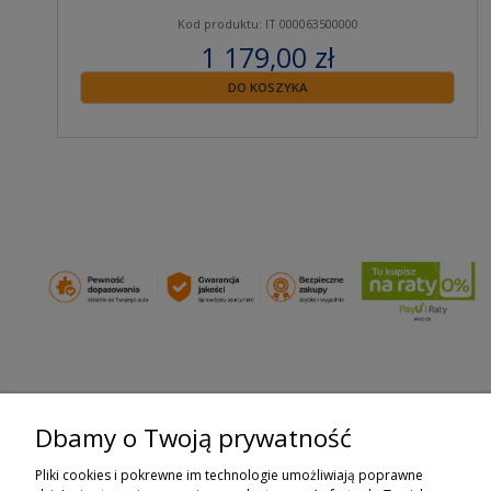
Kod produktu: IT 000063500000
1 179,00 zł
zawiera 23% VAT
DO KOSZYKA
Dbamy o Twoją prywatność
ZAPISZ SIĘ DO NEWSLETTERA
Pliki cookies i pokrewne im technologie umożliwiają poprawne