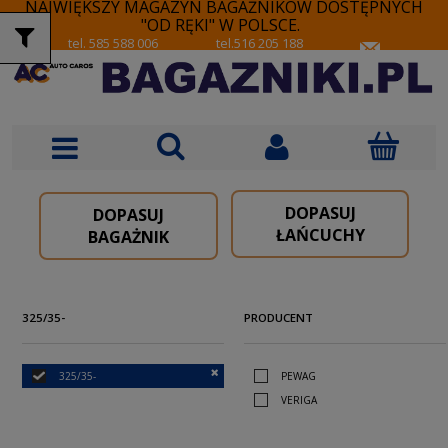
NAJWIĘKSZY MAGAZYN BAGAŻNIKÓW DOSTĘPNYCH
"OD RĘKI" W POLSCE.
tel. 585 588 006
tel.516 205 188
DOPASUJ
DOPASUJ
ŁAŃCUCHY
BAGAŻNIK
325/35-
PRODUCENT
325/35-
PEWAG
VERIGA