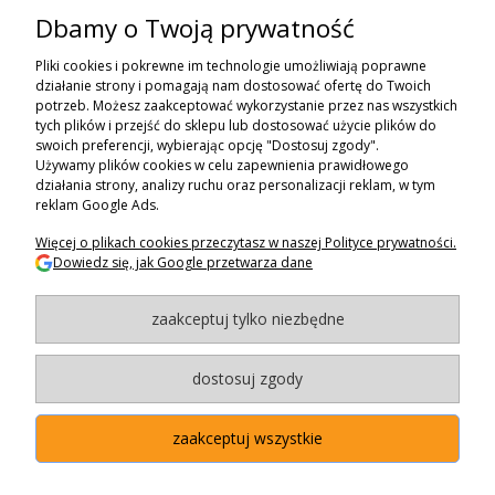
Dbamy o Twoją prywatność
ZAPISZ SIĘ DO NEWSLETTERA
Pliki cookies i pokrewne im technologie umożliwiają poprawne
ZAPISZ SIĘ
działanie strony i pomagają nam dostosować ofertę do Twoich
potrzeb. Możesz zaakceptować wykorzystanie przez nas wszystkich
tych plików i przejść do sklepu lub dostosować użycie plików do
ZAKUPY
swoich preferencji, wybierając opcję "Dostosuj zgody".
Używamy plików cookies w celu zapewnienia prawidłowego
POMOC
działania strony, analizy ruchu oraz personalizacji reklam, w tym
reklam Google Ads.
MOJE KONTO
Więcej o plikach cookies przeczytasz w naszej Polityce prywatności.
Dowiedz się, jak Google przetwarza dane
INFORMACJE
zaakceptuj tylko niezbędne
BAGAZNIKI.PL
- 2024
Maxsote.pl
- Redefine Pro theme - All rights reserved
dostosuj zgody
zaakceptuj wszystkie
"Użytkowanie sklepu oznacza zgodę na wykorzystywanie plików