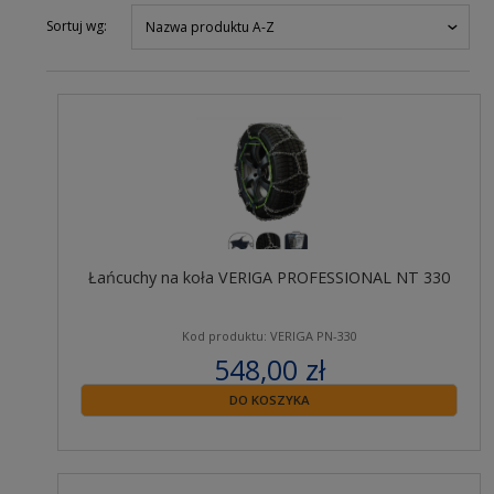
Sortuj wg:
Nazwa produktu A-Z
Łańcuchy na koła VERIGA PROFESSIONAL NT 330
Kod produktu: VERIGA PN-330
548,00 zł
zawiera 23% VAT
DO KOSZYKA