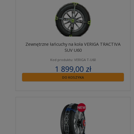
Zewnętrzne łańcuchy na koła VERIGA TRACTIVA
SUV U60
Kod produktu: VERIGA T-U60
1 899,00 zł
zawiera 23% VAT
DO KOSZYKA