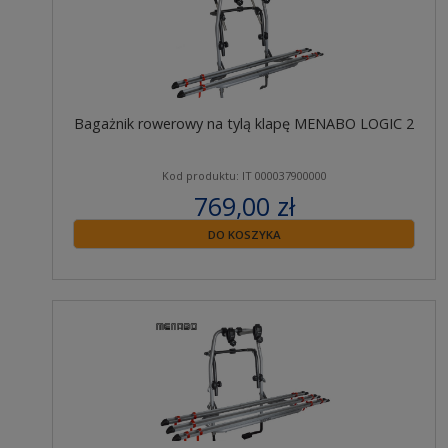
Bagażnik rowerowy na tylą klapę MENABO LOGIC 2
Kod produktu: IT 000037900000
769,00 zł
zawiera 23% VAT
DO KOSZYKA