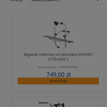
Nazwa produktu A-Z
Bagaznik rowerowy na tylną klapę MENABO
STEELBIKE 2
Kod produktu: IT 000039100000
749,00 zł
zawiera 23% VAT
DO KOSZYKA