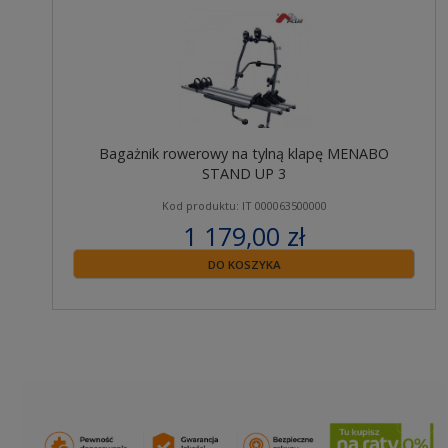
Bagażnik rowerowy na tylną klapę MENABO
STAND UP 3
Kod produktu: IT 000063500000
1 179,00 zł
zawiera 23% VAT
DO KOSZYKA