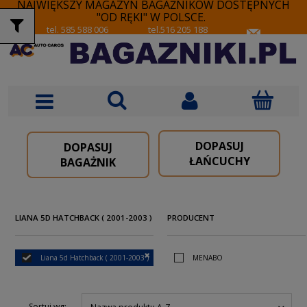
NAJWIĘKSZY MAGAZYN BAGAŻNIKÓW DOSTĘPNYCH
"OD RĘKI" W POLSCE.
tel. 585 588 006
tel.516 205 188
DOPASUJ
DOPASUJ
ŁAŃCUCHY
BAGAŻNIK
LIANA 5D HATCHBACK ( 2001-2003 )
PRODUCENT
Liana 5d Hatchback ( 2001-2003 )
MENABO
Sortuj wg: