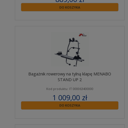
zawiera 23% VAT
DO KOSZYKA
Bagażnik rowerowy na tylną klapę MENABO
STAND UP 2
Kod produktu: IT 000063400000
1 009,00 zł
zawiera 23% VAT
DO KOSZYKA