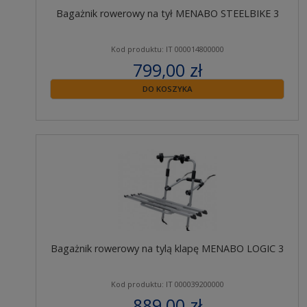
Bagażnik rowerowy na tył MENABO STEELBIKE 3
Kod produktu: IT 000014800000
799,00 zł
zawiera 23% VAT
DO KOSZYKA
Bagażnik rowerowy na tylą klapę MENABO LOGIC 3
Kod produktu: IT 000039200000
889,00 zł