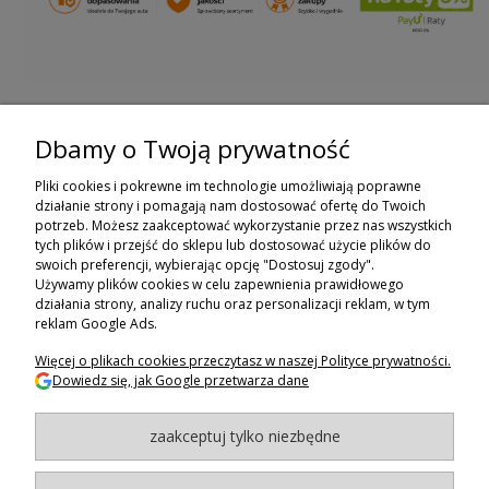
Dbamy o Twoją prywatność
ZAPISZ SIĘ DO NEWSLETTERA
Pliki cookies i pokrewne im technologie umożliwiają poprawne
ZAPISZ SIĘ
działanie strony i pomagają nam dostosować ofertę do Twoich
potrzeb. Możesz zaakceptować wykorzystanie przez nas wszystkich
tych plików i przejść do sklepu lub dostosować użycie plików do
ZAKUPY
swoich preferencji, wybierając opcję "Dostosuj zgody".
Używamy plików cookies w celu zapewnienia prawidłowego
POMOC
działania strony, analizy ruchu oraz personalizacji reklam, w tym
reklam Google Ads.
MOJE KONTO
Więcej o plikach cookies przeczytasz w naszej Polityce prywatności.
Dowiedz się, jak Google przetwarza dane
INFORMACJE
zaakceptuj tylko niezbędne
BAGAZNIKI.PL
- 2024
Maxsote.pl
- Redefine Pro theme - All rights reserved