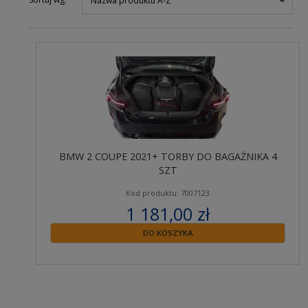
Nazwa produktu A-Z
BMW 2 COUPE 2021+ TORBY DO BAGAŻNIKA 4
SZT
Kod produktu: 7007123
1 181,00 zł
zawiera 23% VAT
DO KOSZYKA