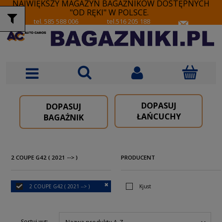
NAJWIĘKSZY MAGAZYN BAGAŻNIKÓW DOSTĘPNYCH
"OD RĘKI" W POLSCE.
tel. 585 588 006
tel.516 205 188
DOPASUJ
DOPASUJ
ŁAŃCUCHY
BAGAŻNIK
2 COUPE G42 ( 2021 --> )
PRODUCENT
2 COUPE G42 ( 2021 --> )
Kjust
Sortuj wg: