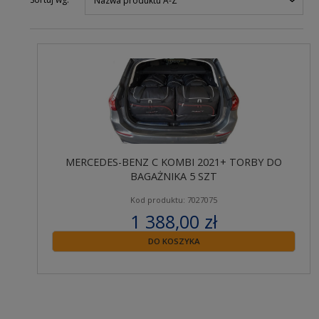
Nazwa produktu A-Z
MERCEDES-BENZ C KOMBI 2021+ TORBY DO
BAGAŻNIKA 5 SZT
Kod produktu: 7027075
1 388,00 zł
zawiera 23% VAT
DO KOSZYKA