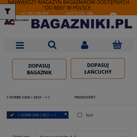
NAJWIĘKSZY MAGAZYN BAGAŻNIKÓW DOSTĘPNYCH
"OD RĘKI" W POLSCE.
tel. 585 588 006
tel.516 205 188
DOPASUJ
DOPASUJ
ŁAŃCUCHY
BAGAŻNIK
C KOMBI S206 ( 2021 --> )
PRODUCENT
C KOMBI S206 ( 2021 --> )
Kjust
Sortuj wg: