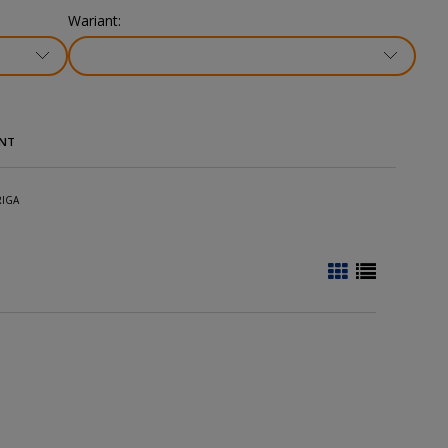
Wariant:
NT
RIGA