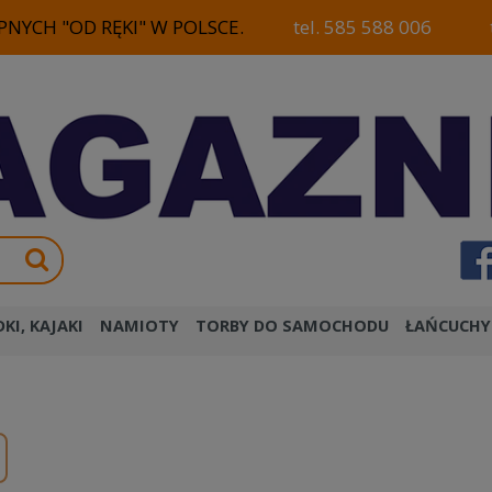
NYCH "OD RĘKI" W POLSCE.
tel. 585 588 006
KI, KAJAKI
NAMIOTY
TORBY DO SAMOCHODU
ŁAŃCUCHY