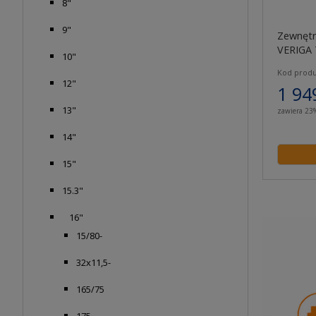
8"
9"
Zewnętr
VERIGA
10"
S70
Kod produ
12"
1 94
13"
zawiera 23
14"
15"
15.3"
16"
15/80-
32x11,5-
165/75