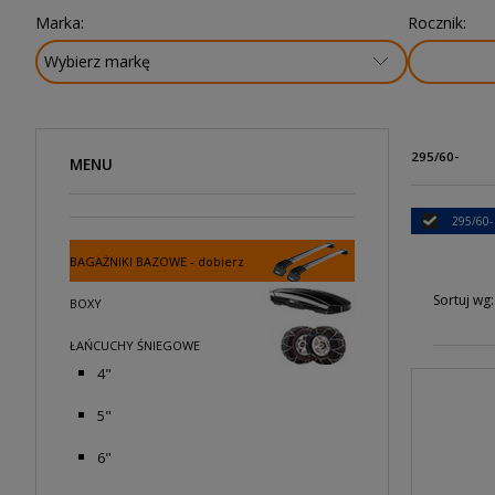
Marka:
Rocznik:
295/60-
MENU
295/60-
BAGAŻNIKI BAZOWE - dobierz
Sortuj wg:
BOXY
ŁAŃCUCHY ŚNIEGOWE
4"
5"
6"