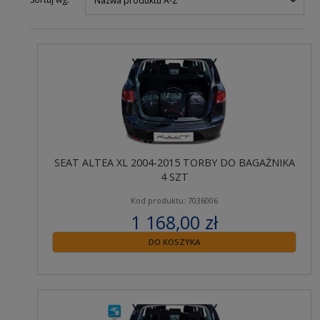
Nazwa produktu A-Z
SEAT ALTEA XL 2004-2015 TORBY DO BAGAŻNIKA
4 SZT
Kod produktu: 7036006
1 168,00 zł
zawiera 23% VAT
DO KOSZYKA