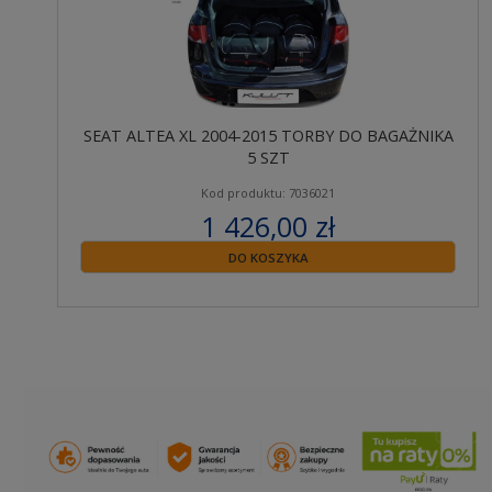
SEAT ALTEA XL 2004-2015 TORBY DO BAGAŻNIKA
5 SZT
Kod produktu: 7036021
1 426,00 zł
zawiera 23% VAT
DO KOSZYKA