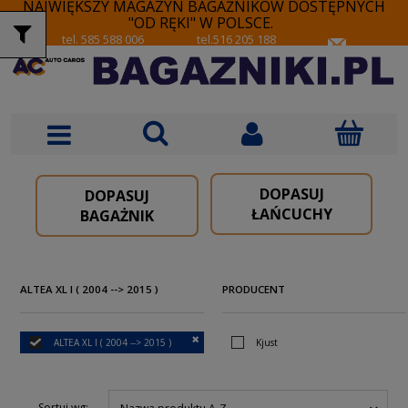
NAJWIĘKSZY MAGAZYN BAGAŻNIKÓW DOSTĘPNYCH
"OD RĘKI" W POLSCE.
tel. 585 588 006
tel.516 205 188
DOPASUJ
DOPASUJ
ŁAŃCUCHY
BAGAŻNIK
ALTEA XL I ( 2004 --> 2015 )
PRODUCENT
ALTEA XL I ( 2004 --> 2015 )
Kjust
Sortuj wg: