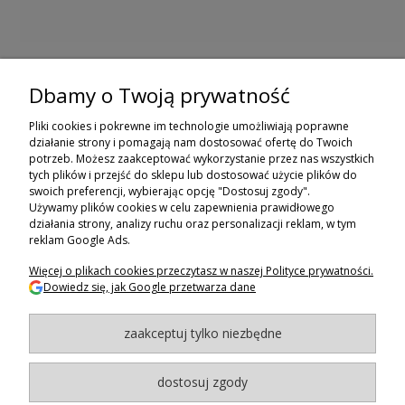
Dbamy o Twoją prywatność
ZAPISZ SIĘ DO NEWSLETTERA
Pliki cookies i pokrewne im technologie umożliwiają poprawne
ZAPISZ SIĘ
działanie strony i pomagają nam dostosować ofertę do Twoich
potrzeb. Możesz zaakceptować wykorzystanie przez nas wszystkich
tych plików i przejść do sklepu lub dostosować użycie plików do
ZAKUPY
swoich preferencji, wybierając opcję "Dostosuj zgody".
Używamy plików cookies w celu zapewnienia prawidłowego
POMOC
działania strony, analizy ruchu oraz personalizacji reklam, w tym
reklam Google Ads.
MOJE KONTO
Więcej o plikach cookies przeczytasz w naszej Polityce prywatności.
Dowiedz się, jak Google przetwarza dane
INFORMACJE
zaakceptuj tylko niezbędne
BAGAZNIKI.PL
- 2024
Maxsote.pl
- Redefine Pro theme - All rights reserved
dostosuj zgody