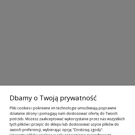
Dbamy o Twoją prywatność
ZAPISZ SIĘ DO NEWSLETTERA
Pliki cookies i pokrewne im technologie umożliwiają poprawne
ZAPISZ SIĘ
działanie strony i pomagają nam dostosować ofertę do Twoich
potrzeb. Możesz zaakceptować wykorzystanie przez nas wszystkich
tych plików i przejść do sklepu lub dostosować użycie plików do
ZAKUPY
swoich preferencji, wybierając opcję "Dostosuj zgody".