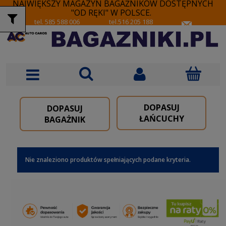
NAJWIĘKSZY MAGAZYN BAGAŻNIKÓW DOSTĘPNYCH
"OD RĘKI" W POLSCE.
tel. 585 588 006
tel.516 205 188
DOPASUJ
DOPASUJ
ŁAŃCUCHY
BAGAŻNIK
Nie znaleziono produktów spełniających podane kryteria.