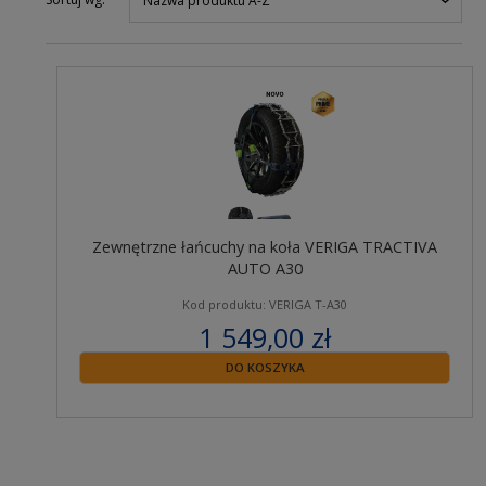
Nazwa produktu A-Z
Zewnętrzne łańcuchy na koła VERIGA TRACTIVA
AUTO A30
Kod produktu: VERIGA T-A30
1 549,00 zł
zawiera 23% VAT
DO KOSZYKA