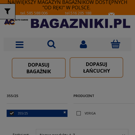
NAJWIĘKSZY MAGAZYN BAGAŻNIKÓW DOSTĘPNYCH
"OD RĘKI" W POLSCE.
tel. 585 588 006
tel.516 205 188
DOPASUJ
DOPASUJ
ŁAŃCUCHY
BAGAŻNIK
355/25
PRODUCENT
355/25
VERIGA
Sortuj wg: