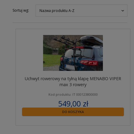
Sortuj wg:
Nazwa produktu A-Z
Uchwyt rowerowy na tylną klapę MENABO VIPER
max 3 rowery
Kod produktu: IT 000123800000
549,00 zł
zawiera 23% VAT
DO KOSZYKA