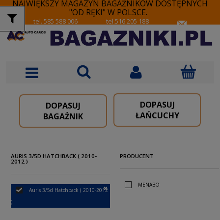
NAJWIĘKSZY MAGAZYN BAGAŻNIKÓW DOSTĘPNYCH
"OD RĘKI" W POLSCE.
tel. 585 588 006
tel.516 205 188
DOPASUJ
DOPASUJ
ŁAŃCUCHY
BAGAŻNIK
AURIS 3/5D HATCHBACK ( 2010-
PRODUCENT
2012 )
MENABO
Auris 3/5d Hatchback ( 2010-2012
)