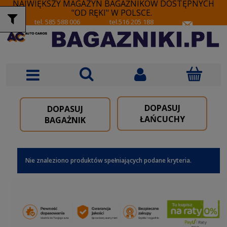
NAJWIĘKSZY MAGAZYN BAGAŻNIKÓW DOSTĘPNYCH
"OD RĘKI" W POLSCE.
tel. 585 588 006
tel.516 205 188
DOPASUJ
DOPASUJ
ŁAŃCUCHY
BAGAŻNIK
Nie znaleziono produktów spełniających podane kryteria.