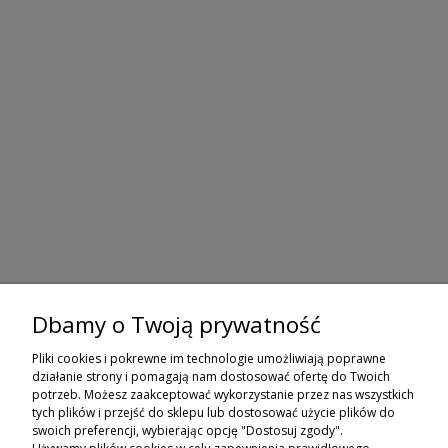
Dbamy o Twoją prywatność
ZAPISZ SIĘ DO NEWSLETTERA
Pliki cookies i pokrewne im technologie umożliwiają poprawne
ZAPISZ SIĘ
działanie strony i pomagają nam dostosować ofertę do Twoich
potrzeb. Możesz zaakceptować wykorzystanie przez nas wszystkich
tych plików i przejść do sklepu lub dostosować użycie plików do
ZAKUPY
swoich preferencji, wybierając opcję "Dostosuj zgody".