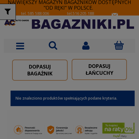
NAJWIĘKSZY MAGAZYN BAGAŻNIKÓW DOSTĘPNYCH
"OD RĘKI" W POLSCE.
tel. 585 588 006
tel.516 205 188
DOPASUJ
DOPASUJ
ŁAŃCUCHY
BAGAŻNIK
Nie znaleziono produktów spełniających podane kryteria.