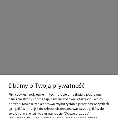
Dbamy o Twoją prywatność
ZAPISZ SIĘ DO NEWSLETTERA
Pliki cookies i pokrewne im technologie umożliwiają poprawne
ZAPISZ SIĘ
działanie strony i pomagają nam dostosować ofertę do Twoich
potrzeb. Możesz zaakceptować wykorzystanie przez nas wszystkich
tych plików i przejść do sklepu lub dostosować użycie plików do
ZAKUPY
swoich preferencji, wybierając opcję "Dostosuj zgody".