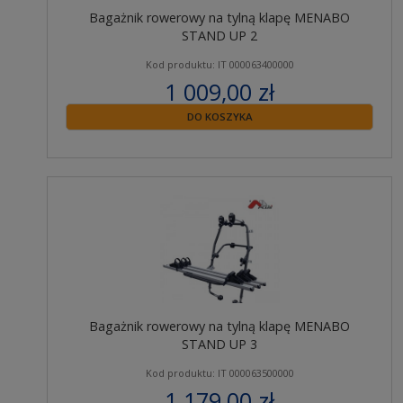
Bagażnik rowerowy na tylną klapę MENABO
STAND UP 2
Kod produktu: IT 000063400000
1 009,00 zł
zawiera 23% VAT
DO KOSZYKA
Bagażnik rowerowy na tylną klapę MENABO
STAND UP 3
Kod produktu: IT 000063500000
1 179,00 zł