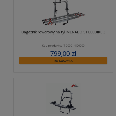
Bagażnik rowerowy na tył MENABO STEELBIKE 3
Kod produktu: IT 000014800000
799,00 zł
zawiera 23% VAT
DO KOSZYKA