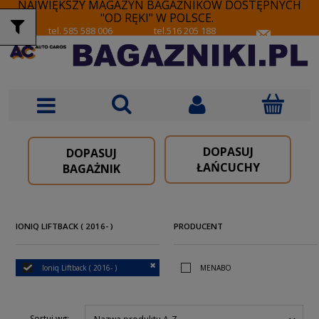
NAJWIĘKSZY MAGAZYN BAGAŻNIKÓW DOSTĘPNYCH
"OD RĘKI" W POLSCE.
tel. 585 588 006
tel.516 205 188
DOPASUJ
DOPASUJ
ŁAŃCUCHY
BAGAŻNIK
IONIQ LIFTBACK ( 2016- )
PRODUCENT
Ioniq Liftback ( 2016- )
MENABO
Sortuj wg: