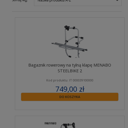
Nazwa produktu A-Z
Bagaznik rowerowy na tylną klapę MENABO
STEELBIKE 2
Kod produktu: IT 000039100000
749,00 zł
zawiera 23% VAT
DO KOSZYKA