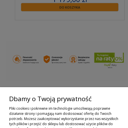
zawiera 23% VAT
DO KOSZYKA
Dbamy o Twoją prywatność
ZAPISZ SIĘ DO NEWSLETTERA
Pliki cookies i pokrewne im technologie umożliwiają poprawne
ZAPISZ SIĘ
działanie strony i pomagają nam dostosować ofertę do Twoich
potrzeb. Możesz zaakceptować wykorzystanie przez nas wszystkich
tych plików i przejść do sklepu lub dostosować użycie plików do
ZAKUPY