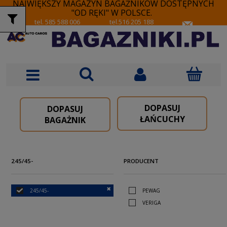
NAJWIĘKSZY MAGAZYN BAGAŻNIKÓW DOSTĘPNYCH
"OD RĘKI" W POLSCE.
tel. 585 588 006
tel.516 205 188
DOPASUJ
DOPASUJ
ŁAŃCUCHY
BAGAŻNIK
245/45-
PRODUCENT
245/45-
PEWAG
VERIGA