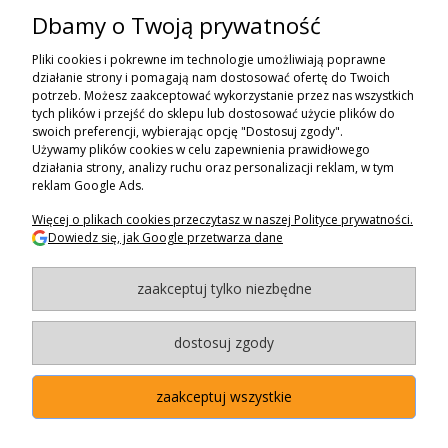
Dbamy o Twoją prywatność
ZAPISZ SIĘ DO NEWSLETTERA
Pliki cookies i pokrewne im technologie umożliwiają poprawne
ZAPISZ SIĘ
działanie strony i pomagają nam dostosować ofertę do Twoich
potrzeb. Możesz zaakceptować wykorzystanie przez nas wszystkich
tych plików i przejść do sklepu lub dostosować użycie plików do
ZAKUPY
swoich preferencji, wybierając opcję "Dostosuj zgody".
Używamy plików cookies w celu zapewnienia prawidłowego
POMOC
działania strony, analizy ruchu oraz personalizacji reklam, w tym
reklam Google Ads.
MOJE KONTO
Więcej o plikach cookies przeczytasz w naszej Polityce prywatności.
Dowiedz się, jak Google przetwarza dane
INFORMACJE
zaakceptuj tylko niezbędne
BAGAZNIKI.PL
- 2024
Maxsote.pl
- Redefine Pro theme - All rights reserved
dostosuj zgody
zaakceptuj wszystkie
"Użytkowanie sklepu oznacza zgodę na wykorzystywanie plików