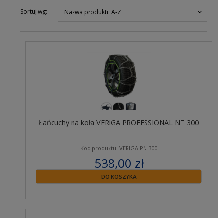
Sortuj wg:
Nazwa produktu A-Z
Łańcuchy na koła VERIGA PROFESSIONAL NT 300
Kod produktu: VERIGA PN-300
538,00 zł
zawiera 23% VAT
DO KOSZYKA