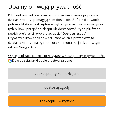
Dbamy o Twoją prywatność
ZAPISZ SIĘ DO NEWSLETTERA
Pliki cookies i pokrewne im technologie umożliwiają poprawne
ZAPISZ SIĘ
działanie strony i pomagają nam dostosować ofertę do Twoich
potrzeb. Możesz zaakceptować wykorzystanie przez nas wszystkich
tych plików i przejść do sklepu lub dostosować użycie plików do
ZAKUPY
swoich preferencji, wybierając opcję "Dostosuj zgody".
Używamy plików cookies w celu zapewnienia prawidłowego
POMOC
działania strony, analizy ruchu oraz personalizacji reklam, w tym
reklam Google Ads.
MOJE KONTO
Więcej o plikach cookies przeczytasz w naszej Polityce prywatności.
Dowiedz się, jak Google przetwarza dane
INFORMACJE
zaakceptuj tylko niezbędne
BAGAZNIKI.PL
- 2024
Maxsote.pl
- Redefine Pro theme - All rights reserved
dostosuj zgody
zaakceptuj wszystkie
"Użytkowanie sklepu oznacza zgodę na wykorzystywanie plików