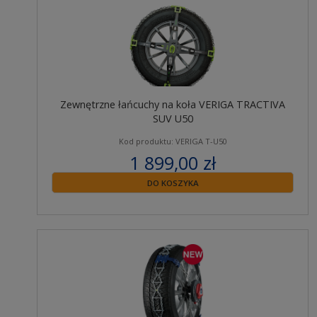
Zewnętrzne łańcuchy na koła VERIGA TRACTIVA
SUV U50
Kod produktu: VERIGA T-U50
1 899,00 zł
zawiera 23% VAT
DO KOSZYKA