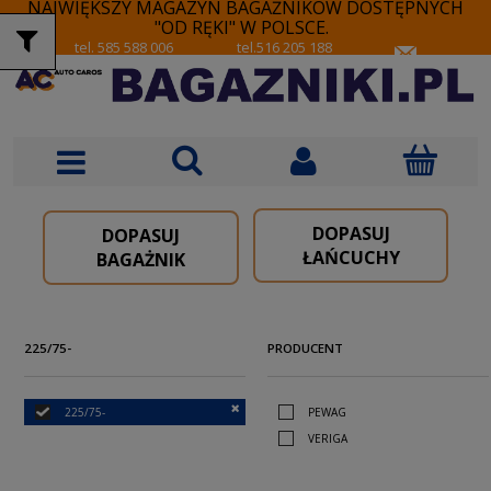
NAJWIĘKSZY MAGAZYN BAGAŻNIKÓW DOSTĘPNYCH
"OD RĘKI" W POLSCE.
tel. 585 588 006
tel.516 205 188
DOPASUJ
DOPASUJ
ŁAŃCUCHY
BAGAŻNIK
225/75-
PRODUCENT
225/75-
PEWAG
VERIGA