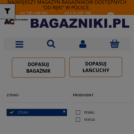
NAJWIĘKSZY MAGAZYN BAGAŻNIKÓW DOSTĘPNYCH
"OD RĘKI" W POLSCE.
tel. 585 588 006
tel.516 205 188
DOPASUJ
DOPASUJ
ŁAŃCUCHY
BAGAŻNIK
275/65-
PRODUCENT
275/65-
PEWAG
VERIGA