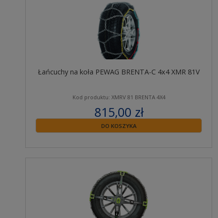
Łańcuchy na koła PEWAG BRENTA-C 4x4 XMR 81V
Kod produktu: XMRV 81 BRENTA 4X4
815,00 zł
zawiera 23% VAT
DO KOSZYKA