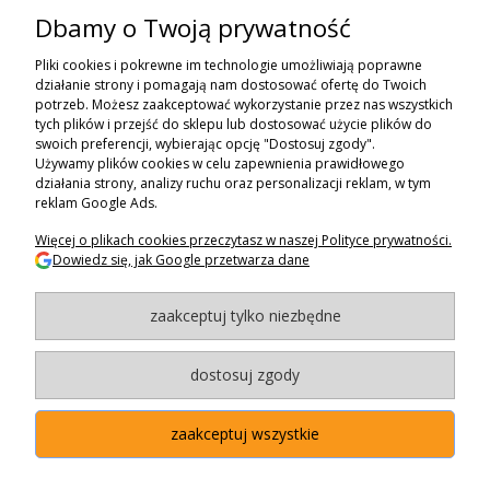
Dbamy o Twoją prywatność
ZAPISZ SIĘ DO NEWSLETTERA
Pliki cookies i pokrewne im technologie umożliwiają poprawne
ZAPISZ SIĘ
działanie strony i pomagają nam dostosować ofertę do Twoich
potrzeb. Możesz zaakceptować wykorzystanie przez nas wszystkich
tych plików i przejść do sklepu lub dostosować użycie plików do
ZAKUPY
swoich preferencji, wybierając opcję "Dostosuj zgody".
Używamy plików cookies w celu zapewnienia prawidłowego
POMOC
działania strony, analizy ruchu oraz personalizacji reklam, w tym
reklam Google Ads.
MOJE KONTO
Więcej o plikach cookies przeczytasz w naszej Polityce prywatności.
Dowiedz się, jak Google przetwarza dane
INFORMACJE
zaakceptuj tylko niezbędne
BAGAZNIKI.PL
- 2024
Maxsote.pl
- Redefine Pro theme - All rights reserved
dostosuj zgody
zaakceptuj wszystkie
"Użytkowanie sklepu oznacza zgodę na wykorzystywanie plików