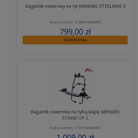
Bagażnik rowerowy na tył MENABO STEELBIKE 3
Kod produktu: IT 000014800000
799,00 zł
zawiera 23% VAT
DO KOSZYKA
Bagażnik rowerowy na tylną klapę MENABO
STAND UP 2
Kod produktu: IT 000063400000
1 009,00 zł