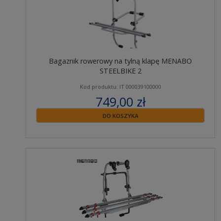
Bagaznik rowerowy na tylną klapę MENABO
STEELBIKE 2
Kod produktu: IT 000039100000
749,00 zł
zawiera 23% VAT
DO KOSZYKA