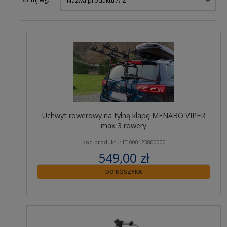
Nazwa produktu A-Z
Uchwyt rowerowy na tylną klapę MENABO VIPER
max 3 rowery
Kod produktu: IT 000123800000
549,00 zł
zawiera 23% VAT
DO KOSZYKA