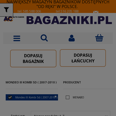
NAJWIĘKSZY MAGAZYN BAGAŻNIKÓW DOSTĘPNYCH
"OD RĘKI" W POLSCE.
tel. 585 588 006
tel.516 205 188
DOPASUJ
DOPASUJ
ŁAŃCUCHY
BAGAŻNIK
MONDEO III KOMBI 5D ( 2007-2010 )
PRODUCENT
Mondeo III Kombi 5d ( 2007-2010 )
MENABO
Sortuj wg: