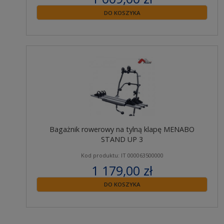
zawiera 23% VAT
DO KOSZYKA
Bagażnik rowerowy na tylną klapę MENABO
STAND UP 3
Kod produktu: IT 000063500000
1 179,00 zł
zawiera 23% VAT
DO KOSZYKA