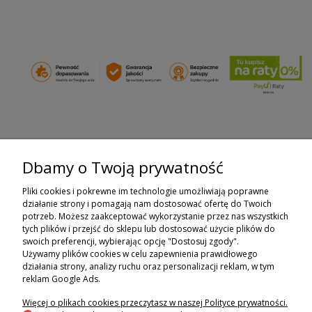
Dbamy o Twoją prywatność
ZAPISZ SIĘ DO NEWSLETTERA
Pliki cookies i pokrewne im technologie umożliwiają poprawne
ZAPISZ SIĘ
działanie strony i pomagają nam dostosować ofertę do Twoich
potrzeb. Możesz zaakceptować wykorzystanie przez nas wszystkich
tych plików i przejść do sklepu lub dostosować użycie plików do
ZAKUPY
swoich preferencji, wybierając opcję "Dostosuj zgody".
Używamy plików cookies w celu zapewnienia prawidłowego
POMOC
działania strony, analizy ruchu oraz personalizacji reklam, w tym
reklam Google Ads.
MOJE KONTO
Więcej o plikach cookies przeczytasz w naszej Polityce prywatności.