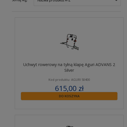
Nazwa produktu A-Z
Uchwyt rowerowy na tylną klapę Aguri ADVANS 2
Silver
Kod produktu: AGURI 50400
615,00 zł
zawiera 23% VAT
DO KOSZYKA