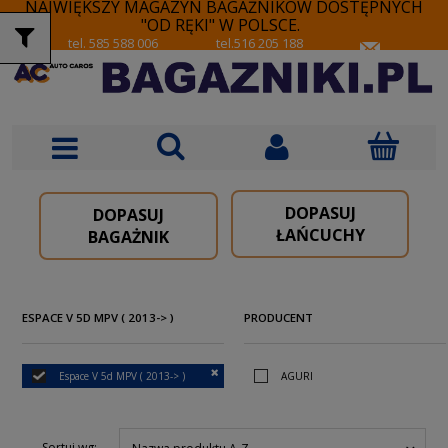
NAJWIĘKSZY MAGAZYN BAGAŻNIKÓW DOSTĘPNYCH
"OD RĘKI" W POLSCE.
tel. 585 588 006
tel.516 205 188
DOPASUJ
DOPASUJ
ŁAŃCUCHY
BAGAŻNIK
ESPACE V 5D MPV ( 2013-> )
PRODUCENT
Espace V 5d MPV ( 2013-> )
AGURI
Sortuj wg: