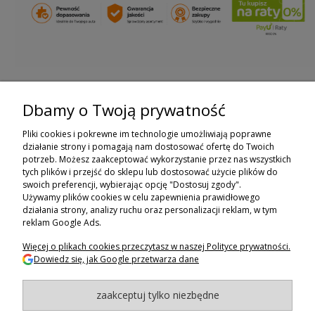
Dbamy o Twoją prywatność
ZAPISZ SIĘ DO NEWSLETTERA
Pliki cookies i pokrewne im technologie umożliwiają poprawne
ZAPISZ SIĘ
działanie strony i pomagają nam dostosować ofertę do Twoich
potrzeb. Możesz zaakceptować wykorzystanie przez nas wszystkich
tych plików i przejść do sklepu lub dostosować użycie plików do
ZAKUPY
swoich preferencji, wybierając opcję "Dostosuj zgody".
Używamy plików cookies w celu zapewnienia prawidłowego
POMOC
działania strony, analizy ruchu oraz personalizacji reklam, w tym
reklam Google Ads.
MOJE KONTO
Więcej o plikach cookies przeczytasz w naszej Polityce prywatności.
Dowiedz się, jak Google przetwarza dane
INFORMACJE
zaakceptuj tylko niezbędne
BAGAZNIKI.PL
- 2024