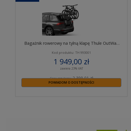
Bagażnik rowerowy na tylną klapę Thule OutWay
993 na 2 rowery
Kod produktu: TH 993001
1 949,00 zł
zawiera 23% VAT
2 399,01 zł
Cena regularna:
POWIADOM O DOSTĘPNOŚCI
2 399,01 zł
Najniższa cena z 30 dni przed obniżką: