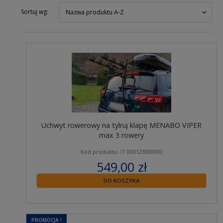
Sortuj wg:
Nazwa produktu A-Z
Uchwyt rowerowy na tylną klapę MENABO VIPER
max 3 rowery
Kod produktu: IT 000123800000
549,00 zł
zawiera 23% VAT
DO KOSZYKA
PROMOCJA !