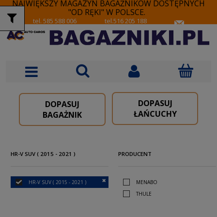
NAJWIĘKSZY MAGAZYN BAGAŻNIKÓW DOSTĘPNYCH
"OD RĘKI" W POLSCE.
tel. 585 588 006
tel.516 205 188
DOPASUJ
DOPASUJ
ŁAŃCUCHY
BAGAŻNIK
HR-V SUV ( 2015 - 2021 )
PRODUCENT
HR-V SUV ( 2015 - 2021 )
MENABO
THULE