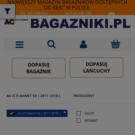
NAJWIĘKSZY MAGAZYN BAGAŻNIKÓW DOSTĘPNYCH
"OD RĘKI" W POLSCE.
tel. 585 588 006
tel.516 205 188
DOPASUJ
DOPASUJ
ŁAŃCUCHY
BAGAŻNIK
A6 (C7) AVANT 5D ( 2011-2018 )
PRODUCENT
a6 (c7) Avant 5d ( 2011-2018 )
AGURI
MENABO