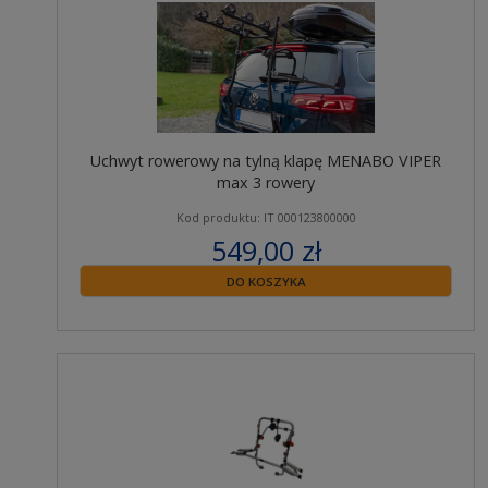
Uchwyt rowerowy na tylną klapę MENABO VIPER
max 3 rowery
Kod produktu: IT 000123800000
549,00 zł
zawiera 23% VAT
DO KOSZYKA