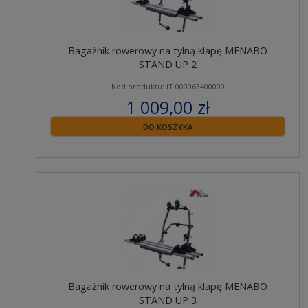
Bagażnik rowerowy na tylną klapę MENABO
STAND UP 2
Kod produktu: IT 000063400000
1 009,00 zł
zawiera 23% VAT
DO KOSZYKA
Bagażnik rowerowy na tylną klapę MENABO
STAND UP 3