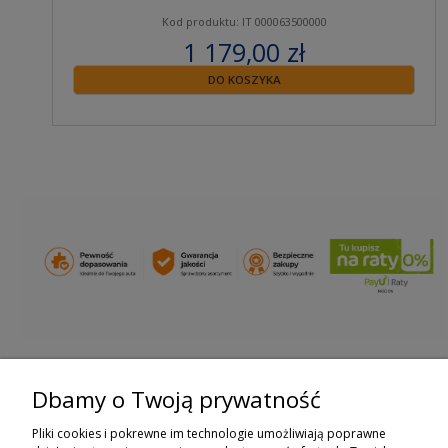
Kod produktu: IT 000063500000
1 179,00 zł
zawiera 23% VAT
DO KOSZYKA
Dbamy o Twoją prywatność
ZAPISZ SIĘ DO NEWSLETTERA
Pliki cookies i pokrewne im technologie umożliwiają poprawne