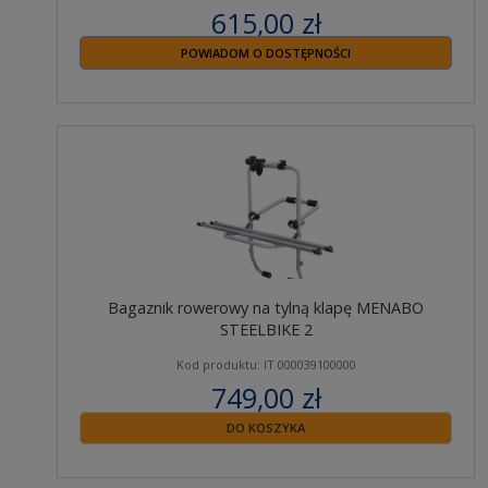
615,00 zł
zawiera 23% VAT
POWIADOM O DOSTĘPNOŚCI
Bagaznik rowerowy na tylną klapę MENABO
STEELBIKE 2
Kod produktu: IT 000039100000
749,00 zł
zawiera 23% VAT
DO KOSZYKA