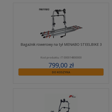
Bagażnik rowerowy na tył MENABO STEELBIKE 3
Kod produktu: IT 000014800000
799,00 zł
zawiera 23% VAT
DO KOSZYKA