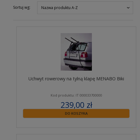
Sortuj wg:
Nazwa produktu A-Z
Uchwyt rowerowy na tylną klapę MENABO Biki
Kod produktu: IT 000033700000
239,00 zł
zawiera 23% VAT
DO KOSZYKA