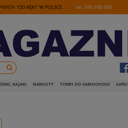
NYCH "OD RĘKI" W POLSCE.
tel. 585 588 006
ÓDKI, KAJAKI
NAMIOTY
TORBY DO SAMOCHODU
ŁAŃC