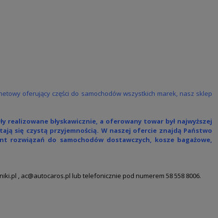
rnetowy oferujący części do samochodów wszystkich marek, nasz sklep
ły realizowane błyskawicznie, a
oferowany towar był najwyższej
ają się czystą przyjemnością. W naszej ofercie znajdą Państwo
ment rozwiązań do samochodów dostawczych, kosze bagażowe,
ki.pl ,
ac@autocaros.pl
lub
telefonicznie pod numerem 58 558 8006.