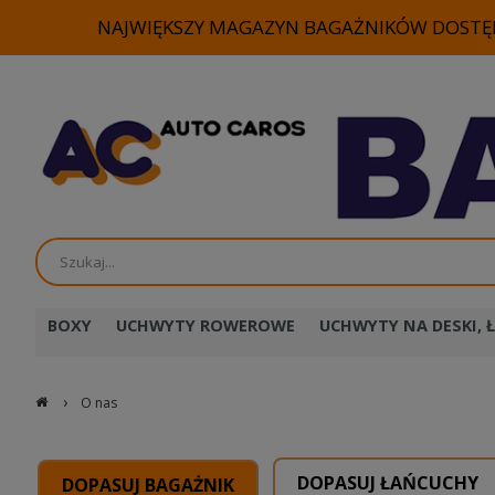
NAJWIĘKSZY MAGAZYN BAGAŻNIKÓW DOSTĘP
BOXY
UCHWYTY ROWEROWE
UCHWYTY NA DESKI, Ł
›
O nas
DOPASUJ ŁAŃCUCHY
DOPASUJ BAGAŻNIK