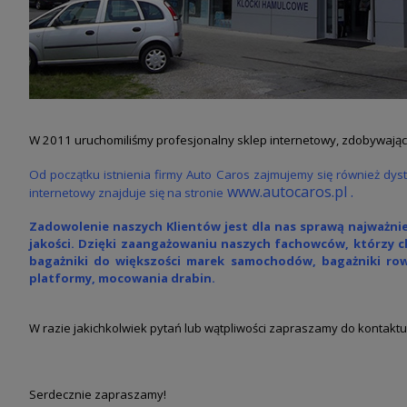
W 2011 uruchomiliśmy profesjonalny sklep internetowy, zdobywając 
Od początku istnienia firmy Auto Caros zajmujemy się również dy
www.autocaros.pl
.
internetowy znajduje się na stronie
Zadowolenie naszych Klientów jest dla nas sprawą najważnie
jakości. Dzięki zaangażowaniu naszych
fachowców, którzy c
bagażniki
do większości marek samochodów,
bagażniki ro
platformy
, mocowania drabin.
W razie jakichkolwiek pytań lub wątpliwości zapraszamy do kontakt
Serdecznie zapraszamy!