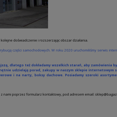
kolejne doświadczenie i rozszerzając obszar działania.
strybucją części samochodowych. W roku 2020 uruchomiliśmy serwis inte
jszą, dlatego też
dokładamy wszelkich starań, aby zamówienia by
hętnie udzielają porad, zakupy w naszym sklepie
internetowym st
werowe
i
na narty
,
boksy dachowe
. Posiadamy szeroki asorty
u z nami
poprzez formularz kontaktowy, pod adresem email:
sklep@bagazni