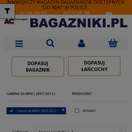
NAJWIĘKSZY MAGAZYN BAGAŻNIKÓW DOSTĘPNYCH
"OD RĘKI" W POLSCE.
tel. 585 588 006
tel.516 205 188
DOPASUJ
DOPASUJ
ŁAŃCUCHY
BAGAŻNIK
CARENS 5D MPV ( 2007-2012 )
PRODUCENT
Carens 5d MPV ( 2007-2012 )
MENABO
Sortuj wg: