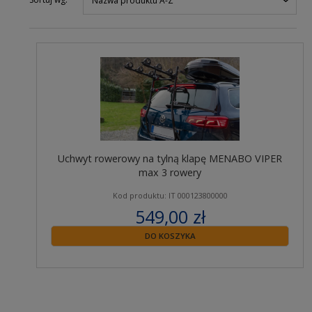
Nazwa produktu A-Z
Uchwyt rowerowy na tylną klapę MENABO VIPER
max 3 rowery
Kod produktu: IT 000123800000
549,00 zł
zawiera 23% VAT
DO KOSZYKA