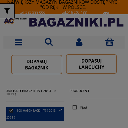
NAJWIĘKSZY MAGAZYN BAGAŻNIKÓW DOSTĘPNYCH
"OD RĘKI" W POLSCE.
tel. 585 588 006
tel.516 205 188
DOPASUJ
DOPASUJ
ŁAŃCUCHY
BAGAŻNIK
308 HATCHBACK II T9 ( 2013 -->
PRODUCENT
2021 )
Kjust
308 HATCHBACK II T9 ( 2013 -->
2021 )