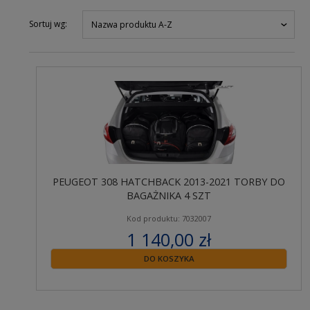
Sortuj wg:
Nazwa produktu A-Z
PEUGEOT 308 HATCHBACK 2013-2021 TORBY DO
BAGAŻNIKA 4 SZT
Kod produktu: 7032007
1 140,00 zł
zawiera 23% VAT
DO KOSZYKA