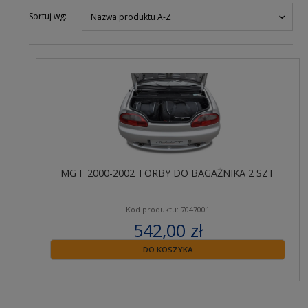
Sortuj wg:
Nazwa produktu A-Z
MG F 2000-2002 TORBY DO BAGAŻNIKA 2 SZT
Kod produktu: 7047001
542,00 zł
zawiera 23% VAT
DO KOSZYKA