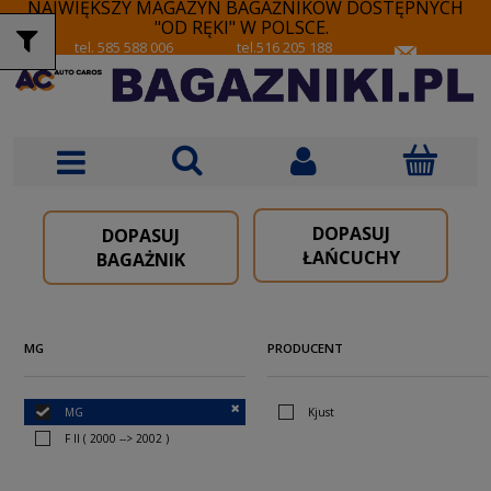
NAJWIĘKSZY MAGAZYN BAGAŻNIKÓW DOSTĘPNYCH
"OD RĘKI" W POLSCE.
tel. 585 588 006
tel.516 205 188
DOPASUJ
DOPASUJ
ŁAŃCUCHY
BAGAŻNIK
MG
PRODUCENT
MG
Kjust
F II ( 2000 --> 2002 )