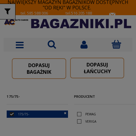
NAJWIĘKSZY MAGAZYN BAGAŻNIKÓW DOSTĘPNYCH
"OD RĘKI" W POLSCE.
tel. 585 588 006
tel.516 205 188
DOPASUJ
DOPASUJ
ŁAŃCUCHY
BAGAŻNIK
175/75-
PRODUCENT
175/75-
PEWAG
VERIGA