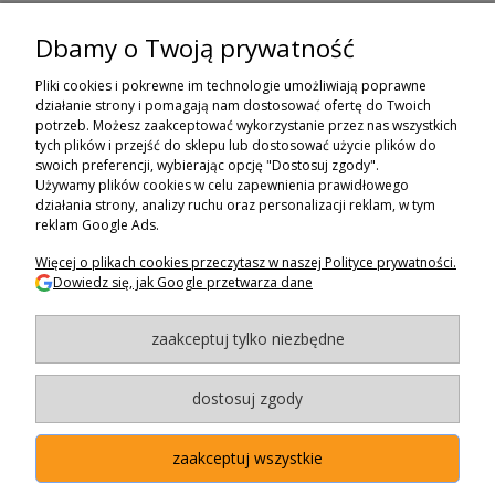
Dbamy o Twoją prywatność
ZAPISZ SIĘ DO NEWSLETTERA
Pliki cookies i pokrewne im technologie umożliwiają poprawne
ZAPISZ SIĘ
działanie strony i pomagają nam dostosować ofertę do Twoich
potrzeb. Możesz zaakceptować wykorzystanie przez nas wszystkich
tych plików i przejść do sklepu lub dostosować użycie plików do
ZAKUPY
swoich preferencji, wybierając opcję "Dostosuj zgody".
Używamy plików cookies w celu zapewnienia prawidłowego
POMOC
działania strony, analizy ruchu oraz personalizacji reklam, w tym
reklam Google Ads.
MOJE KONTO
Więcej o plikach cookies przeczytasz w naszej Polityce prywatności.
Dowiedz się, jak Google przetwarza dane
INFORMACJE
zaakceptuj tylko niezbędne
BAGAZNIKI.PL
- 2024
Maxsote.pl
- Redefine Pro theme - All rights reserved
dostosuj zgody
zaakceptuj wszystkie