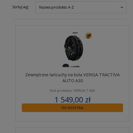
Sortuj wg:
Nazwa produktu A-Z
Zewnętrzne łańcuchy na koła VERIGA TRACTIVA
AUTO A30
Kod produktu: VERIGA T-A30
1 549,00 zł
zawiera 23% VAT
DO KOSZYKA