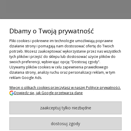
Dbamy o Twoją prywatność
ZAPISZ SIĘ DO NEWSLETTERA
Pliki cookies i pokrewne im technologie umożliwiają poprawne
ZAPISZ SIĘ
działanie strony i pomagają nam dostosować ofertę do Twoich
potrzeb. Możesz zaakceptować wykorzystanie przez nas wszystkich
tych plików i przejść do sklepu lub dostosować użycie plików do
ZAKUPY
swoich preferencji, wybierając opcję "Dostosuj zgody".
Używamy plików cookies w celu zapewnienia prawidłowego
POMOC
działania strony, analizy ruchu oraz personalizacji reklam, w tym
reklam Google Ads.
MOJE KONTO
Więcej o plikach cookies przeczytasz w naszej Polityce prywatności.
Dowiedz się, jak Google przetwarza dane
INFORMACJE
zaakceptuj tylko niezbędne
BAGAZNIKI.PL
- 2024
Maxsote.pl
- Redefine Pro theme - All rights reserved
dostosuj zgody