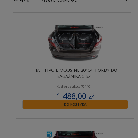
Nazwa produktu A-Z
FIAT TIPO LIMOUSINE 2015+ TORBY DO
BAGAŻNIKA 5 SZT
Kod produktu: 7014011
1 488,00 zł
zawiera 23% VAT
DO KOSZYKA