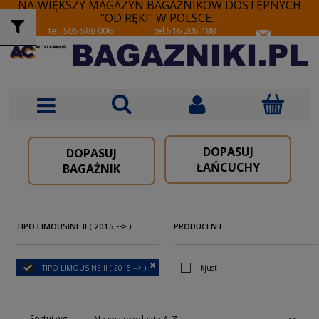
NAJWIĘKSZY MAGAZYN BAGAŻNIKÓW DOSTĘPNYCH
"OD RĘKI" W POLSCE.
tel. 585 588 006
tel.516 205 188
DOPASUJ
DOPASUJ
ŁAŃCUCHY
BAGAŻNIK
TIPO LIMOUSINE II ( 2015 --> )
PRODUCENT
TIPO LIMOUSINE II ( 2015 --> )
Kjust
Sortuj wg: