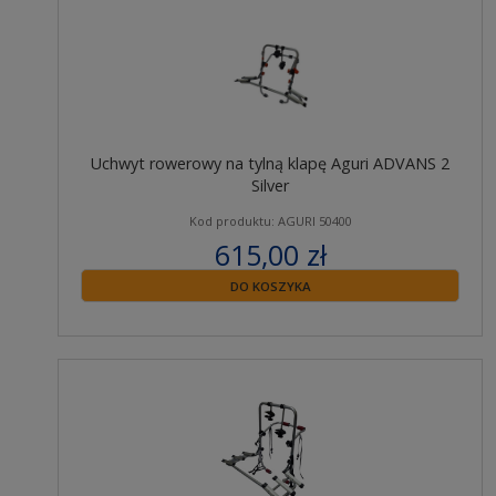
Uchwyt rowerowy na tylną klapę Aguri ADVANS 2
Silver
Kod produktu: AGURI 50400
615,00 zł
zawiera 23% VAT
DO KOSZYKA