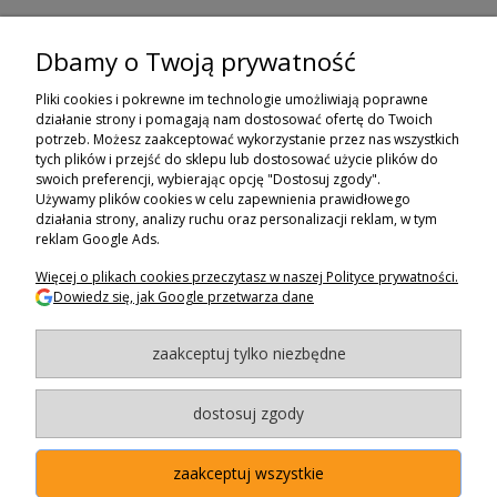
Dbamy o Twoją prywatność
ZAPISZ SIĘ DO NEWSLETTERA
Pliki cookies i pokrewne im technologie umożliwiają poprawne
ZAPISZ SIĘ
działanie strony i pomagają nam dostosować ofertę do Twoich
potrzeb. Możesz zaakceptować wykorzystanie przez nas wszystkich
tych plików i przejść do sklepu lub dostosować użycie plików do
ZAKUPY
swoich preferencji, wybierając opcję "Dostosuj zgody".
Używamy plików cookies w celu zapewnienia prawidłowego
POMOC
działania strony, analizy ruchu oraz personalizacji reklam, w tym
reklam Google Ads.
MOJE KONTO
Więcej o plikach cookies przeczytasz w naszej Polityce prywatności.
Dowiedz się, jak Google przetwarza dane
INFORMACJE
zaakceptuj tylko niezbędne
BAGAZNIKI.PL
- 2024
Maxsote.pl
- Redefine Pro theme - All rights reserved
dostosuj zgody
zaakceptuj wszystkie