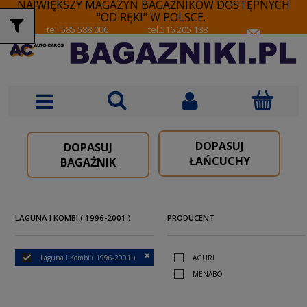
NAJWIĘKSZY MAGAZYN BAGAŻNIKÓW DOSTĘPNYCH
"OD RĘKI" W POLSCE.
tel. 585 588 006
tel.516 205 188
DOPASUJ
DOPASUJ
ŁAŃCUCHY
BAGAŻNIK
LAGUNA I KOMBI ( 1996-2001 )
PRODUCENT
Laguna I Kombi ( 1996-2001 )
AGURI
MENABO