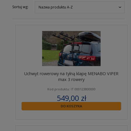
Sortuj wg:
Nazwa produktu A-Z
Uchwyt rowerowy na tylną klapę MENABO VIPER
max 3 rowery
Kod produktu: IT 000123800000
549,00 zł
zawiera 23% VAT
DO KOSZYKA