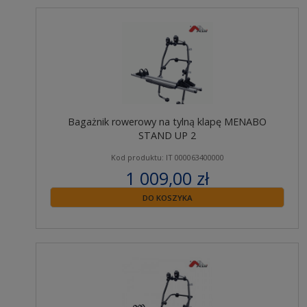
Bagażnik rowerowy na tylną klapę MENABO
STAND UP 2
Kod produktu: IT 000063400000
1 009,00 zł
zawiera 23% VAT
DO KOSZYKA