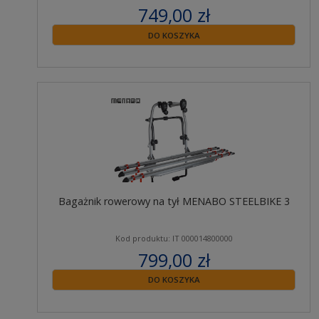
749,00 zł
zawiera 23% VAT
DO KOSZYKA
Bagażnik rowerowy na tył MENABO STEELBIKE 3
Kod produktu: IT 000014800000
799,00 zł
zawiera 23% VAT
DO KOSZYKA