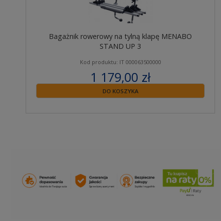
Bagażnik rowerowy na tylną klapę MENABO
STAND UP 3
Kod produktu: IT 000063500000
1 179,00 zł
zawiera 23% VAT
DO KOSZYKA