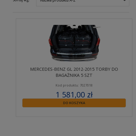
Nazwa produktu A-Z
MERCEDES-BENZ GL 2012-2015 TORBY DO
BAGAŻNIKA 5 SZT
Kod produktu: 7027018
1 581,00 zł
zawiera 23% VAT
DO KOSZYKA