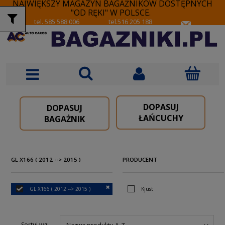
NAJWIĘKSZY MAGAZYN BAGAŻNIKÓW DOSTĘPNYCH
"OD RĘKI" W POLSCE.
tel. 585 588 006
tel.516 205 188
DOPASUJ
DOPASUJ
ŁAŃCUCHY
BAGAŻNIK
GL X166 ( 2012 --> 2015 )
PRODUCENT
GL X166 ( 2012 --> 2015 )
Kjust
Sortuj wg: