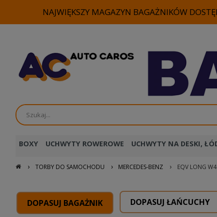
NAJWIĘKSZY MAGAZYN BAGAŻNIKÓW DOSTĘP
BOXY
UCHWYTY ROWEROWE
UCHWYTY NA DESKI, ŁÓD
›
›
›
TORBY DO SAMOCHODU
MERCEDES-BENZ
EQV LONG W447
DOPASUJ ŁAŃCUCHY
DOPASUJ BAGAŻNIK