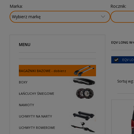
Marka:
Rocznik:
EQV LONG W44
MENU
EQV LON
BAGAŻNIKI BAZOWE - dobierz
Sortuj wg:
BOXY
ŁAŃCUCHY ŚNIEGOWE
NAMIOTY
UCHWYTY NA NARTY
UCHWYTY ROWEROWE