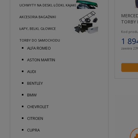
UCHWYTY NA DESKI, ŁÓDKI, KAJAKI
MERCED
AKCESORIA BAGAŻNIKI
TORBY 
ŁAPY, BELKI, GŁOWICE
Kod produ
1 89
TORBY DO SAMOCHODU
ALFA ROMEO
zawiera 23
ASTON MARTIN
AUDI
BENTLEY
BMW
CHEVROLET
CITROEN
CUPRA