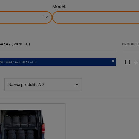
Model:
7 A2 ( 2020 --> )
PRODUCE
G W447 A2 ( 2020 --> )
Kju
Nazwa produktu A-Z