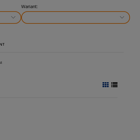
Wariant:
NT
st