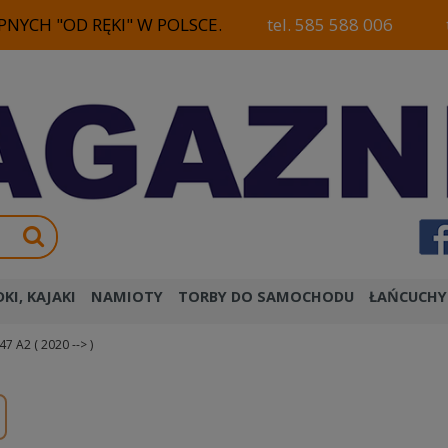
NYCH "OD RĘKI" W POLSCE.
tel. 585 588 006
KI, KAJAKI
NAMIOTY
TORBY DO SAMOCHODU
ŁAŃCUCHY
 A2 ( 2020 --> )