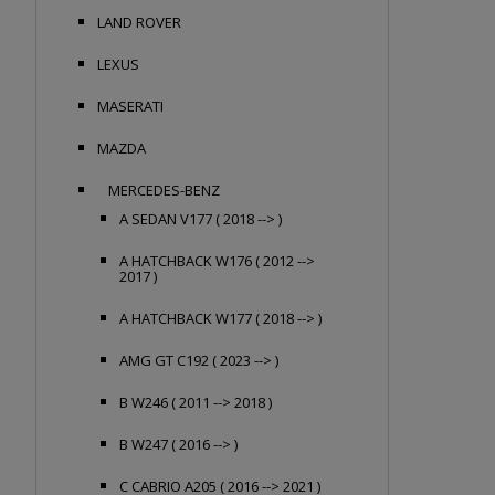
LAND ROVER
LEXUS
MASERATI
MAZDA
MERCEDES-BENZ
A SEDAN V177 ( 2018 --> )
A HATCHBACK W176 ( 2012 -->
2017 )
A HATCHBACK W177 ( 2018 --> )
AMG GT C192 ( 2023 --> )
B W246 ( 2011 --> 2018 )
B W247 ( 2016 --> )
C CABRIO A205 ( 2016 --> 2021 )