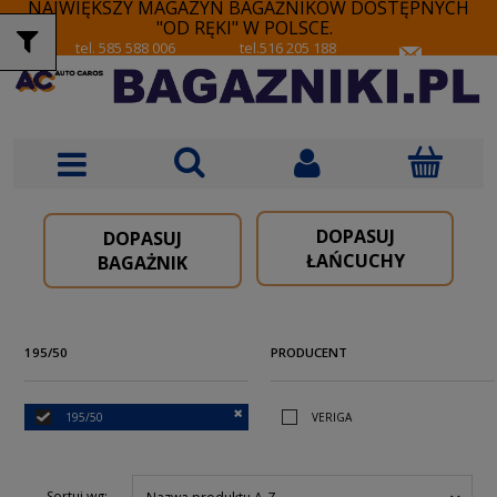
NAJWIĘKSZY MAGAZYN BAGAŻNIKÓW DOSTĘPNYCH
"OD RĘKI" W POLSCE.
tel. 585 588 006
tel.516 205 188
DOPASUJ
DOPASUJ
ŁAŃCUCHY
BAGAŻNIK
195/50
PRODUCENT
195/50
VERIGA
Sortuj wg: