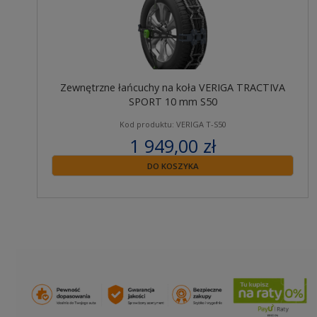
Zewnętrzne łańcuchy na koła VERIGA TRACTIVA
SPORT 10 mm S50
Kod produktu: VERIGA T-S50
1 949,00 zł
zawiera 23% VAT
DO KOSZYKA