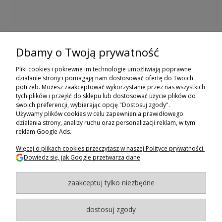
Dbamy o Twoją prywatność
ZAPISZ SIĘ DO NEWSLETTERA
Pliki cookies i pokrewne im technologie umożliwiają poprawne
ZAPISZ SIĘ
działanie strony i pomagają nam dostosować ofertę do Twoich
potrzeb. Możesz zaakceptować wykorzystanie przez nas wszystkich
tych plików i przejść do sklepu lub dostosować użycie plików do
ZAKUPY
swoich preferencji, wybierając opcję "Dostosuj zgody".
Używamy plików cookies w celu zapewnienia prawidłowego
POMOC
działania strony, analizy ruchu oraz personalizacji reklam, w tym
reklam Google Ads.
MOJE KONTO
Więcej o plikach cookies przeczytasz w naszej Polityce prywatności.
Dowiedz się, jak Google przetwarza dane
INFORMACJE
zaakceptuj tylko niezbędne
BAGAZNIKI.PL
- 2024
Maxsote.pl
- Redefine Pro theme - All rights reserved
dostosuj zgody