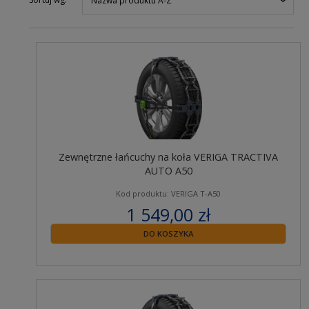
Nazwa produktu A-Z
Zewnętrzne łańcuchy na koła VERIGA TRACTIVA
AUTO A50
Kod produktu: VERIGA T-A50
1 549,00 zł
zawiera 23% VAT
DO KOSZYKA