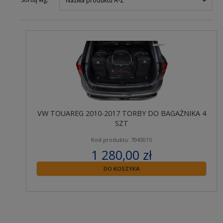
Nazwa produktu A-Z
VW TOUAREG 2010-2017 TORBY DO BAGAŻNIKA 4
SZT
Kod produktu: 7043015
1 280,00 zł
zawiera 23% VAT
DO KOSZYKA