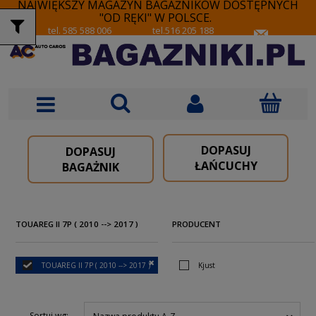
NAJWIĘKSZY MAGAZYN BAGAŻNIKÓW DOSTĘPNYCH
"OD RĘKI" W POLSCE.
tel. 585 588 006
tel.516 205 188
DOPASUJ
DOPASUJ
ŁAŃCUCHY
BAGAŻNIK
TOUAREG II 7P ( 2010 --> 2017 )
PRODUCENT
TOUAREG II 7P ( 2010 --> 2017 )
Kjust
Sortuj wg: