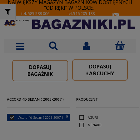
NAJWIĘKSZY MAGAZYN BAGAŻNIKÓW DOSTĘPNYCH
"OD RĘKI" W POLSCE.
tel. 585 588 006
tel.516 205 188
DOPASUJ
DOPASUJ
ŁAŃCUCHY
BAGAŻNIK
ACCORD 4D SEDAN ( 2003-2007 )
PRODUCENT
Accord 4d Sedan ( 2003-2007 )
AGURI
MENABO