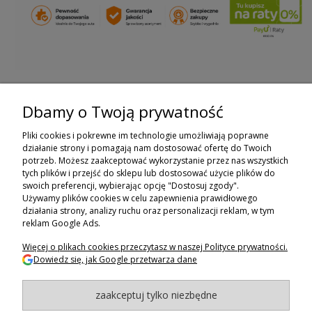
Dbamy o Twoją prywatność
ZAPISZ SIĘ DO NEWSLETTERA
Pliki cookies i pokrewne im technologie umożliwiają poprawne
ZAPISZ SIĘ
działanie strony i pomagają nam dostosować ofertę do Twoich
potrzeb. Możesz zaakceptować wykorzystanie przez nas wszystkich
tych plików i przejść do sklepu lub dostosować użycie plików do
ZAKUPY
swoich preferencji, wybierając opcję "Dostosuj zgody".
Używamy plików cookies w celu zapewnienia prawidłowego
POMOC
działania strony, analizy ruchu oraz personalizacji reklam, w tym
reklam Google Ads.
MOJE KONTO
Więcej o plikach cookies przeczytasz w naszej Polityce prywatności.
Dowiedz się, jak Google przetwarza dane
INFORMACJE
zaakceptuj tylko niezbędne
BAGAZNIKI.PL
- 2024