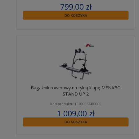
799,00 zł
zawiera 23% VAT
DO KOSZYKA
Bagażnik rowerowy na tylną klapę MENABO
STAND UP 2
Kod produktu: IT 000063400000
1 009,00 zł
zawiera 23% VAT
DO KOSZYKA