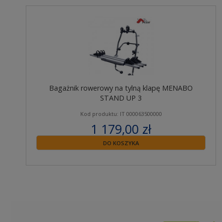
Bagażnik rowerowy na tylną klapę MENABO
STAND UP 3
Kod produktu: IT 000063500000
1 179,00 zł
zawiera 23% VAT
DO KOSZYKA