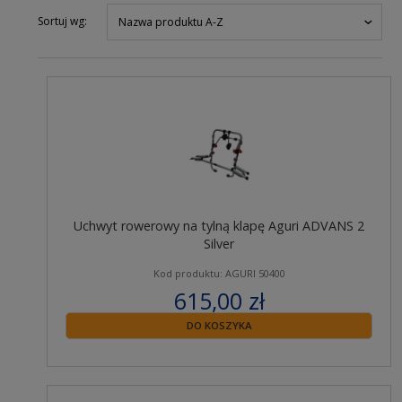
Sortuj wg:
Nazwa produktu A-Z
Uchwyt rowerowy na tylną klapę Aguri ADVANS 2
Silver
Kod produktu: AGURI 50400
615,00 zł
zawiera 23% VAT
DO KOSZYKA