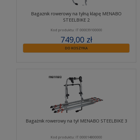
Bagaznik rowerowy na tylną klapę MENABO
STEELBIKE 2
Kod produktu: IT 000039100000
749,00 zł
zawiera 23% VAT
DO KOSZYKA
Bagażnik rowerowy na tył MENABO STEELBIKE 3
Kod produktu: IT 000014800000