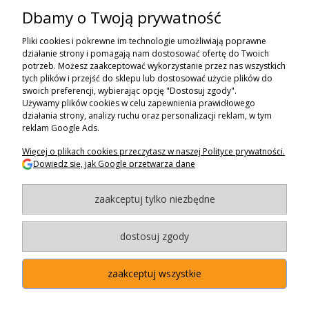
Dbamy o Twoją prywatność
ZAPISZ SIĘ DO NEWSLETTERA
Pliki cookies i pokrewne im technologie umożliwiają poprawne
ZAPISZ SIĘ
działanie strony i pomagają nam dostosować ofertę do Twoich
potrzeb. Możesz zaakceptować wykorzystanie przez nas wszystkich
tych plików i przejść do sklepu lub dostosować użycie plików do
ZAKUPY
swoich preferencji, wybierając opcję "Dostosuj zgody".
Używamy plików cookies w celu zapewnienia prawidłowego
POMOC
działania strony, analizy ruchu oraz personalizacji reklam, w tym
reklam Google Ads.
MOJE KONTO
Więcej o plikach cookies przeczytasz w naszej Polityce prywatności.
Dowiedz się, jak Google przetwarza dane
INFORMACJE
zaakceptuj tylko niezbędne
BAGAZNIKI.PL
- 2024
Maxsote.pl
- Redefine Pro theme - All rights reserved
dostosuj zgody
zaakceptuj wszystkie
"Użytkowanie sklepu oznacza zgodę na wykorzystywanie plików