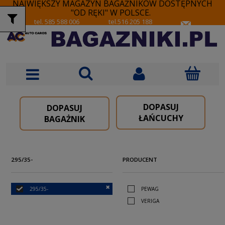
NAJWIĘKSZY MAGAZYN BAGAŻNIKÓW DOSTĘPNYCH
"OD RĘKI" W POLSCE.
tel. 585 588 006
tel.516 205 188
DOPASUJ
DOPASUJ
ŁAŃCUCHY
BAGAŻNIK
295/35-
PRODUCENT
295/35-
PEWAG
VERIGA