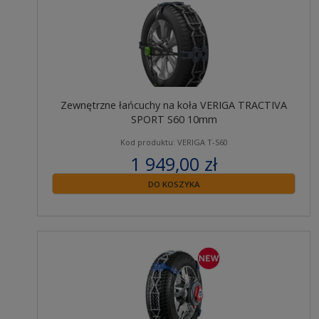
Zewnętrzne łańcuchy na koła VERIGA TRACTIVA
SPORT S60 10mm
Kod produktu: VERIGA T-S60
1 949,00 zł
zawiera 23% VAT
DO KOSZYKA