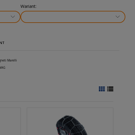
Wariant:
NT
neti Marelli
WAG