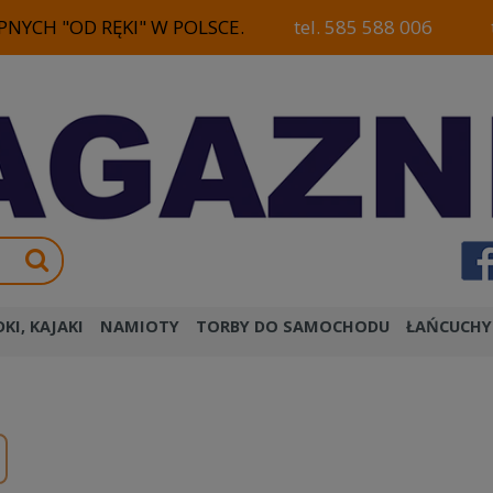
NYCH "OD RĘKI" W POLSCE.
tel. 585 588 006
KI, KAJAKI
NAMIOTY
TORBY DO SAMOCHODU
ŁAŃCUCHY