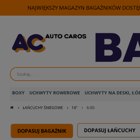
NAJWIĘKSZY MAGAZYN BAGAŻNIKÓW DOSTĘP
BOXY
UCHWYTY ROWEROWE
UCHWYTY NA DESKI, ŁÓD
›
›
›
ŁAŃCUCHY ŚNIEGOWE
16"
6.00-
DOPASUJ ŁAŃCUCHY
DOPASUJ BAGAŻNIK