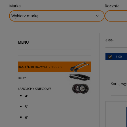
Marka:
Rocznik:
6.00-
MENU
6.00-
BAGAŻNIKI BAZOWE - dobierz
BOXY
Sortuj wg:
ŁAŃCUCHY ŚNIEGOWE
4"
5"
6"