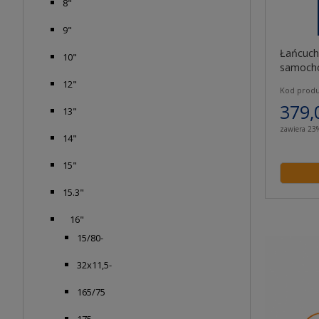
8"
9"
Łańcuch
10"
samocho
4x4 Mag
12"
Kod produ
379,
13"
zawiera 23
14"
15"
15.3"
16"
15/80-
32x11,5-
165/75