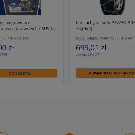
y śniegowe do
Łańcuchy na koła PEWAG BR
dów dostawczych / SUV i
75 (4x4)
neti Marelli MT-16 mm 230
ktu: KN16-230 MM
Kod produktu: XMRV 75 BRENTA 4X4
00 zł
699,01 zł
% VAT
zawiera 23% VAT
POWIADOM O DOSTĘPNOŚC
DO KOSZYKA