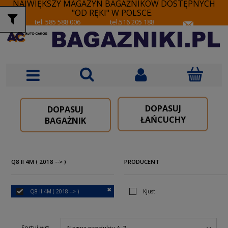
NAJWIĘKSZY MAGAZYN BAGAŻNIKÓW DOSTĘPNYCH
"OD RĘKI" W POLSCE.
tel. 585 588 006
tel.516 205 188
DOPASUJ
DOPASUJ
ŁAŃCUCHY
BAGAŻNIK
Q8 II 4M ( 2018 --> )
PRODUCENT
Q8 II 4M ( 2018 --> )
Kjust
Sortuj wg: