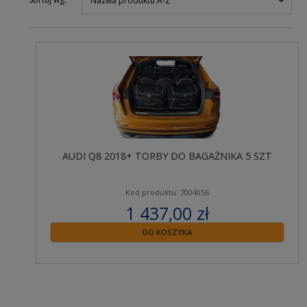
Nazwa produktu A-Z
AUDI Q8 2018+ TORBY DO BAGAŻNIKA 5 SZT
Kod produktu: 7004056
1 437,00 zł
zawiera 23% VAT
DO KOSZYKA