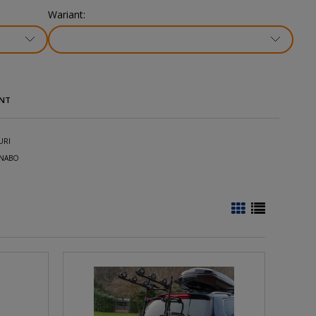
Wariant:
NT
URI
NABO