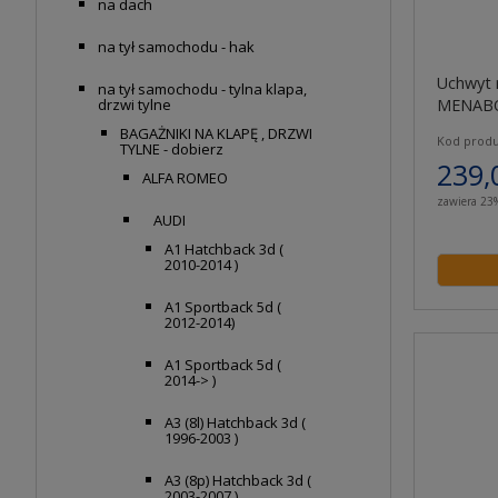
na dach
na tył samochodu - hak
Uchwyt 
na tył samochodu - tylna klapa,
MENABO
drzwi tylne
BAGAŻNIKI NA KLAPĘ , DRZWI
Kod produ
TYLNE - dobierz
239,
ALFA ROMEO
zawiera 23
AUDI
A1 Hatchback 3d (
2010-2014 )
A1 Sportback 5d (
2012-2014)
A1 Sportback 5d (
2014-> )
A3 (8l) Hatchback 3d (
1996-2003 )
A3 (8p) Hatchback 3d (
2003-2007 )