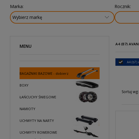
Marka:
Rocznik:
A4 (B7) AVAN
MENU
A4 (b7) 
BAGAŻNIKI BAZOWE - dobierz
BOXY
Sortuj wg:
ŁAŃCUCHY ŚNIEGOWE
NAMIOTY
UCHWYTY NA NARTY
UCHWYTY ROWEROWE