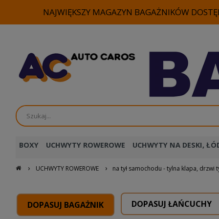
NAJWIĘKSZY MAGAZYN BAGAŻNIKÓW DOSTĘP
BOXY
UCHWYTY ROWEROWE
UCHWYTY NA DESKI, ŁÓD
›
›
UCHWYTY ROWEROWE
na tył samochodu - tylna klapa, drzwi t
DOPASUJ ŁAŃCUCHY
DOPASUJ BAGAŻNIK