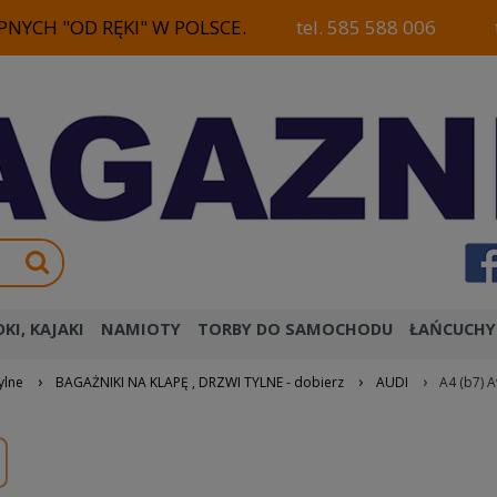
NYCH "OD RĘKI" W POLSCE.
tel. 585 588 006
KI, KAJAKI
NAMIOTY
TORBY DO SAMOCHODU
ŁAŃCUCHY
›
›
›
ylne
BAGAŻNIKI NA KLAPĘ , DRZWI TYLNE - dobierz
AUDI
A4 (b7) A