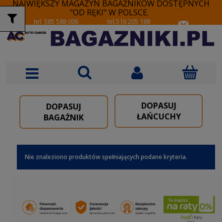
NAJWIĘKSZY MAGAZYN BAGAŻNIKÓW DOSTĘPNYCH
"OD RĘKI" W POLSCE.
tel. 585 588 006
tel.516 205 188
DOPASUJ
DOPASUJ
ŁAŃCUCHY
BAGAŻNIK
Nie znaleziono produktów spełniających podane kryteria.