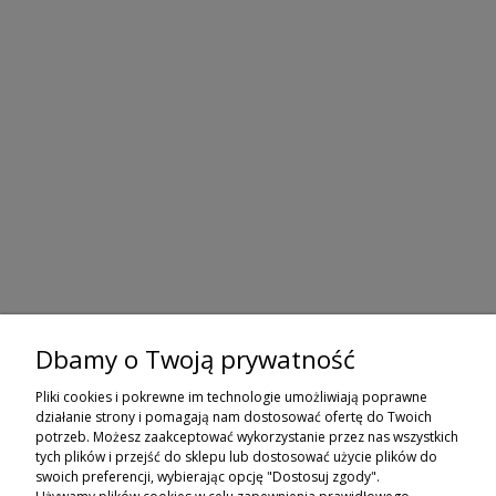
Dbamy o Twoją prywatność
ZAPISZ SIĘ DO NEWSLETTERA
Pliki cookies i pokrewne im technologie umożliwiają poprawne
ZAPISZ SIĘ
działanie strony i pomagają nam dostosować ofertę do Twoich
potrzeb. Możesz zaakceptować wykorzystanie przez nas wszystkich
tych plików i przejść do sklepu lub dostosować użycie plików do
ZAKUPY
swoich preferencji, wybierając opcję "Dostosuj zgody".