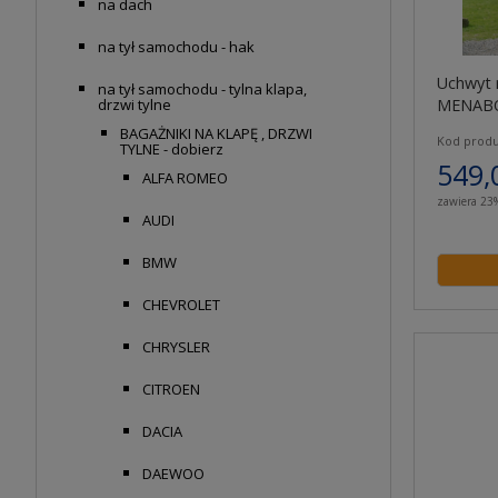
na dach
na tył samochodu - hak
Uchwyt 
na tył samochodu - tylna klapa,
MENABO
drzwi tylne
BAGAŻNIKI NA KLAPĘ , DRZWI
Kod produ
TYLNE - dobierz
549,
ALFA ROMEO
zawiera 23
AUDI
BMW
CHEVROLET
CHRYSLER
CITROEN
DACIA
DAEWOO