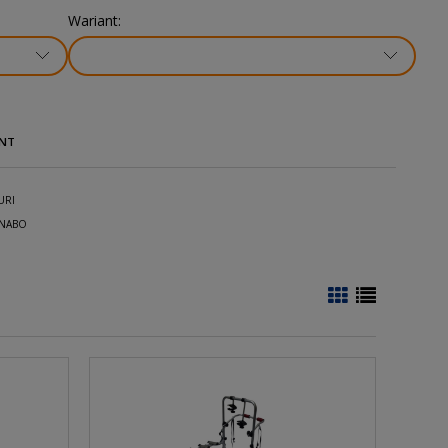
Wariant:
NT
URI
NABO