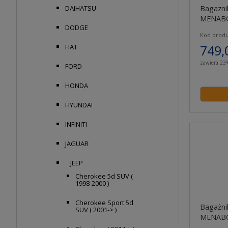
Bagazni
DAIHATSU
MENABO
DODGE
Kod produ
749,
FIAT
zawiera 23
FORD
HONDA
HYUNDAI
INFINITI
JAGUAR
JEEP
Cherokee 5d SUV (
1998-2000 )
Cherokee Sport 5d
Bagażni
SUV ( 2001-> )
MENABO