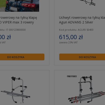
rowerowy na tylną klapę
Uchwyt rowerowy na tylną kl
 VIPER max 3 rowery
Aguri ADVANS 2 Silver
ktu: IT 000123800000
Kod produktu: AGURI 50400
00 zł
615,00 zł
% VAT
zawiera 23% VAT
DO KOSZYKA
DO KOSZYKA