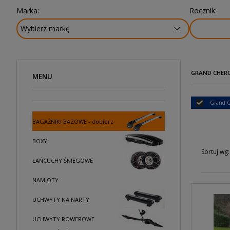
Marka:
Rocznik:
GRAND CHEROK
MENU
Grand C
BAGAŻNIKI BAZOWE - dobierz
BOXY
Sortuj wg:
ŁAŃCUCHY ŚNIEGOWE
NAMIOTY
UCHWYTY NA NARTY
UCHWYTY ROWEROWE