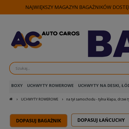
NAJWIĘKSZY MAGAZYN BAGAŻNIKÓW DOSTĘP
BOXY
UCHWYTY ROWEROWE
UCHWYTY NA DESKI, ŁÓD
›
›
UCHWYTY ROWEROWE
na tył samochodu - tylna klapa, drzwi t
DOPASUJ ŁAŃCUCHY
DOPASUJ BAGAŻNIK