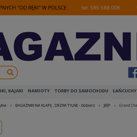
NYCH "OD RĘKI" W POLSCE.
tel. 585 588 006
KI, KAJAKI
NAMIOTY
TORBY DO SAMOCHODU
ŁAŃCUCHY
›
›
›
ylne
BAGAŻNIKI NA KLAPĘ , DRZWI TYLNE - dobierz
JEEP
Grand Che