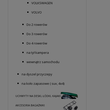
VOLKSWAGEN
VOLVO
Do 2 rowerów
Do 3 rowerów
Do 4 rowerów
na tył kampera
wewnątrz samochodu
na dyszel przyczepy
na koło zapasowe ( suv, 4x4)
UCHWYTY NA DESKI, ŁÓDKI, KAJAKI
AKCESORIA BAGAŻNIKI