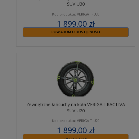
SUV U30
Kod produktu: VERIGA T-U30
1 899,00 zł
zawiera 23% VAT
POWIADOM O DOSTĘPNOŚCI
Zewnętrzne łańcuchy na koła VERIGA TRACTIVA
SUV U20
Kod produktu: VERIGA T-U20
1 899,00 zł
zawiera 23% VAT
DO KOSZYKA