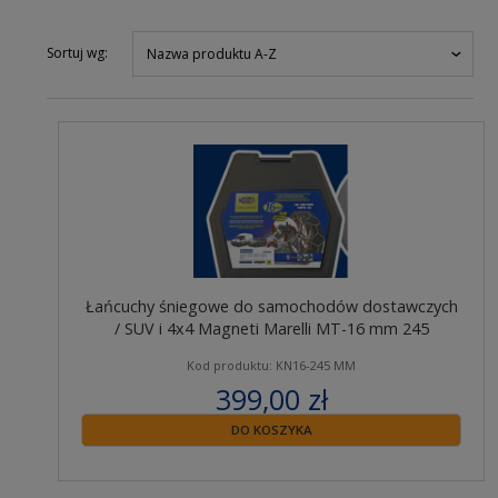
Sortuj wg:
Nazwa produktu A-Z
Łańcuchy śniegowe do samochodów dostawczych
/ SUV i 4x4 Magneti Marelli MT-16 mm 245
Kod produktu: KN16-245 MM
399,00 zł
zawiera 23% VAT
DO KOSZYKA