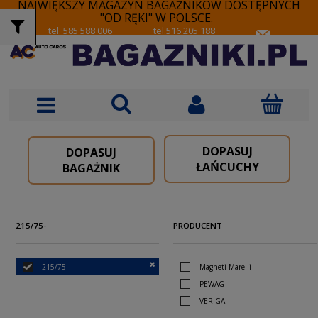
NAJWIĘKSZY MAGAZYN BAGAŻNIKÓW DOSTĘPNYCH
"OD RĘKI" W POLSCE.
tel. 585 588 006
tel.516 205 188
DOPASUJ
DOPASUJ
ŁAŃCUCHY
BAGAŻNIK
215/75-
PRODUCENT
215/75-
Magneti Marelli
PEWAG
VERIGA