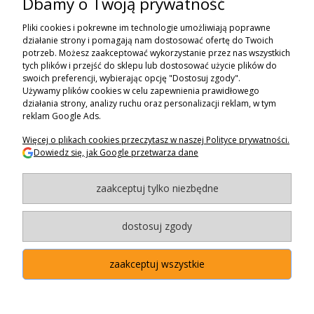
Dbamy o Twoją prywatność
ZAPISZ SIĘ DO NEWSLETTERA
Pliki cookies i pokrewne im technologie umożliwiają poprawne
ZAPISZ SIĘ
działanie strony i pomagają nam dostosować ofertę do Twoich
potrzeb. Możesz zaakceptować wykorzystanie przez nas wszystkich
tych plików i przejść do sklepu lub dostosować użycie plików do
ZAKUPY
swoich preferencji, wybierając opcję "Dostosuj zgody".
Używamy plików cookies w celu zapewnienia prawidłowego
POMOC
działania strony, analizy ruchu oraz personalizacji reklam, w tym
reklam Google Ads.
MOJE KONTO
Więcej o plikach cookies przeczytasz w naszej Polityce prywatności.
Dowiedz się, jak Google przetwarza dane
INFORMACJE
zaakceptuj tylko niezbędne
BAGAZNIKI.PL
- 2024
Maxsote.pl
- Redefine Pro theme - All rights reserved
dostosuj zgody
zaakceptuj wszystkie
"Użytkowanie sklepu oznacza zgodę na wykorzystywanie plików
cookies. Szczegółowe informacje w
Polityce prywatności
.
"