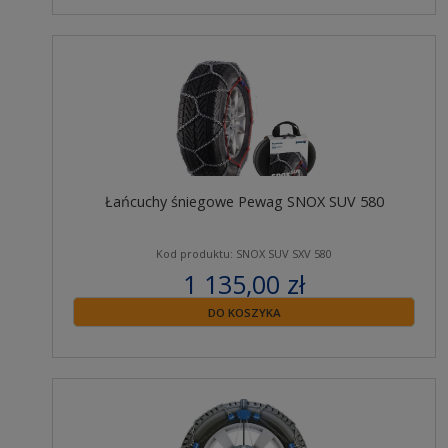
Łańcuchy śniegowe Pewag SNOX SUV 580
Kod produktu: SNOX SUV SXV 580
1 135,00 zł
zawiera 23% VAT
DO KOSZYKA