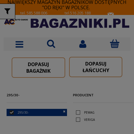
NAJWIĘKSZY MAGAZYN BAGAŻNIKÓW DOSTĘPNYCH
"OD RĘKI" W POLSCE.
tel. 585 588 006
tel.516 205 188
DOPASUJ
DOPASUJ
ŁAŃCUCHY
BAGAŻNIK
295/30-
PRODUCENT
295/30-
PEWAG
VERIGA