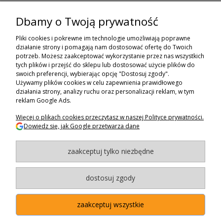
Dbamy o Twoją prywatność
ZAPISZ SIĘ DO NEWSLETTERA
Pliki cookies i pokrewne im technologie umożliwiają poprawne
ZAPISZ SIĘ
działanie strony i pomagają nam dostosować ofertę do Twoich
potrzeb. Możesz zaakceptować wykorzystanie przez nas wszystkich
tych plików i przejść do sklepu lub dostosować użycie plików do
ZAKUPY
swoich preferencji, wybierając opcję "Dostosuj zgody".
Używamy plików cookies w celu zapewnienia prawidłowego
POMOC
działania strony, analizy ruchu oraz personalizacji reklam, w tym
reklam Google Ads.
MOJE KONTO
Więcej o plikach cookies przeczytasz w naszej Polityce prywatności.
Dowiedz się, jak Google przetwarza dane
INFORMACJE
zaakceptuj tylko niezbędne
BAGAZNIKI.PL
- 2024
Maxsote.pl
- Redefine Pro theme - All rights reserved
dostosuj zgody
zaakceptuj wszystkie