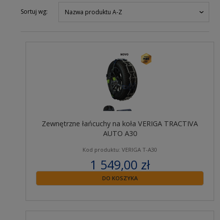
Sortuj wg:
Nazwa produktu A-Z
Zewnętrzne łańcuchy na koła VERIGA TRACTIVA
AUTO A30
Kod produktu: VERIGA T-A30
1 549,00 zł
zawiera 23% VAT
DO KOSZYKA