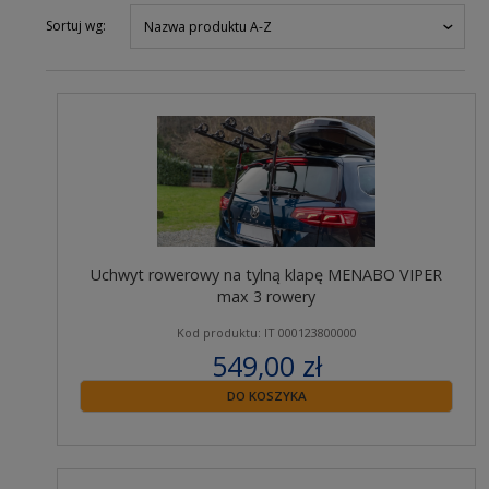
Sortuj wg:
Nazwa produktu A-Z
Uchwyt rowerowy na tylną klapę MENABO VIPER
max 3 rowery
Kod produktu: IT 000123800000
549,00 zł
zawiera 23% VAT
DO KOSZYKA