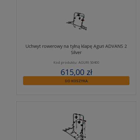
Uchwyt rowerowy na tylną klapę Aguri ADVANS 2
Silver
Kod produktu: AGURI 50400
615,00 zł
zawiera 23% VAT
DO KOSZYKA