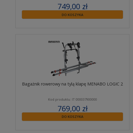
749,00 zł
zawiera 23% VAT
DO KOSZYKA
Bagażnik rowerowy na tylą klapę MENABO LOGIC 2
Kod produktu: IT 000037900000
769,00 zł
zawiera 23% VAT
DO KOSZYKA