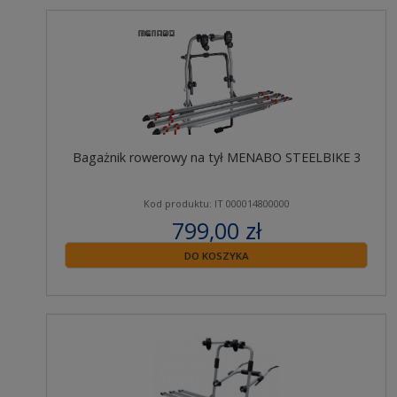
Bagażnik rowerowy na tył MENABO STEELBIKE 3
Kod produktu: IT 000014800000
799,00 zł
zawiera 23% VAT
DO KOSZYKA