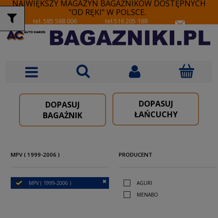
NAJWIĘKSZY MAGAZYN BAGAŻNIKÓW DOSTĘPNYCH
"OD RĘKI" W POLSCE.
tel. 585 588 006
tel.516 205 188
DOPASUJ
DOPASUJ
ŁAŃCUCHY
BAGAŻNIK
MPV ( 1999-2006 )
PRODUCENT
MPV ( 1999-2006 )
AGURI
MENABO