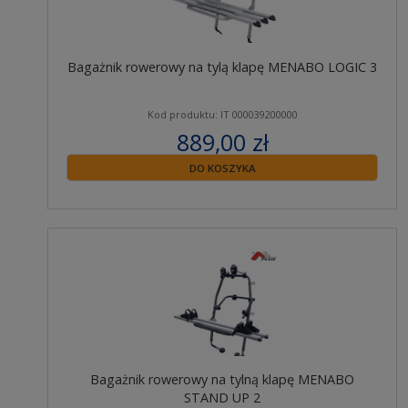
Bagażnik rowerowy na tylą klapę MENABO LOGIC 3
Kod produktu: IT 000039200000
889,00 zł
zawiera 23% VAT
DO KOSZYKA
Bagażnik rowerowy na tylną klapę MENABO
STAND UP 2