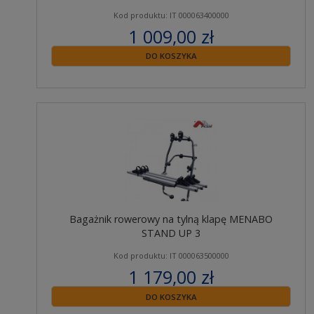
Kod produktu: IT 000063400000
1 009,00 zł
zawiera 23% VAT
DO KOSZYKA
Bagażnik rowerowy na tylną klapę MENABO
STAND UP 3
Kod produktu: IT 000063500000
1 179,00 zł
zawiera 23% VAT
DO KOSZYKA