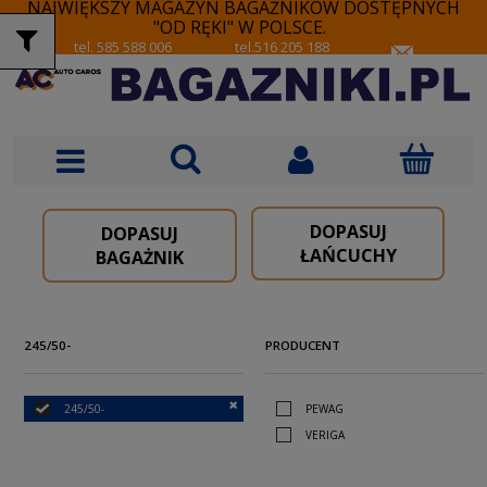
NAJWIĘKSZY MAGAZYN BAGAŻNIKÓW DOSTĘPNYCH
"OD RĘKI" W POLSCE.
tel. 585 588 006
tel.516 205 188
DOPASUJ
DOPASUJ
ŁAŃCUCHY
BAGAŻNIK
245/50-
PRODUCENT
245/50-
PEWAG
VERIGA