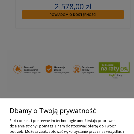
2 578,00 zł
zawiera 23% VAT
POWIADOM O DOSTĘPNOŚCI
Dbamy o Twoją prywatność
ZAPISZ SIĘ DO NEWSLETTERA
Pliki cookies i pokrewne im technologie umożliwiają poprawne
ZAPISZ SIĘ
działanie strony i pomagają nam dostosować ofertę do Twoich
potrzeb. Możesz zaakceptować wykorzystanie przez nas wszystkich