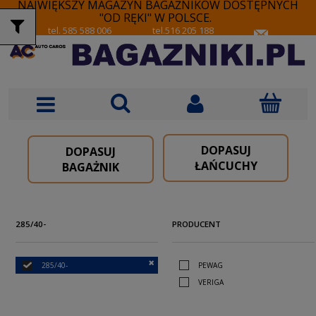
NAJWIĘKSZY MAGAZYN BAGAŻNIKÓW DOSTĘPNYCH
"OD RĘKI" W POLSCE.
tel. 585 588 006
tel.516 205 188
DOPASUJ
DOPASUJ
ŁAŃCUCHY
BAGAŻNIK
285/40-
PRODUCENT
285/40-
PEWAG
VERIGA