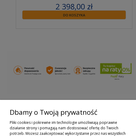
2 398,00 zł
zawiera 23% VAT
DO KOSZYKA
Dbamy o Twoją prywatność
ZAPISZ SIĘ DO NEWSLETTERA
Pliki cookies i pokrewne im technologie umożliwiają poprawne
ZAPISZ SIĘ
działanie strony i pomagają nam dostosować ofertę do Twoich
potrzeb. Możesz zaakceptować wykorzystanie przez nas wszystkich