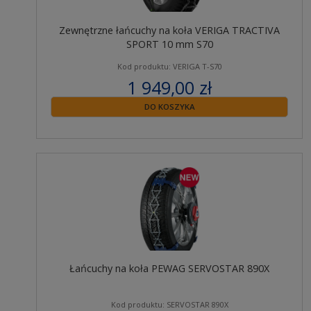
Zewnętrzne łańcuchy na koła VERIGA TRACTIVA
SPORT 10 mm S70
Kod produktu: VERIGA T-S70
1 949,00 zł
zawiera 23% VAT
DO KOSZYKA
Łańcuchy na koła PEWAG SERVOSTAR 890X
Kod produktu: SERVOSTAR 890X