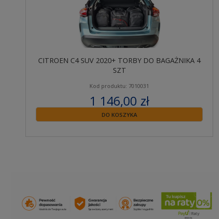
CITROEN C4 SUV 2020+ TORBY DO BAGAŻNIKA 4
SZT
Kod produktu: 7010031
1 146,00 zł
zawiera 23% VAT
DO KOSZYKA