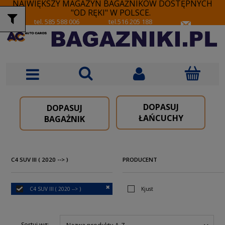
NAJWIĘKSZY MAGAZYN BAGAŻNIKÓW DOSTĘPNYCH
"OD RĘKI" W POLSCE.
tel. 585 588 006
tel.516 205 188
DOPASUJ
DOPASUJ
ŁAŃCUCHY
BAGAŻNIK
C4 SUV III ( 2020 --> )
PRODUCENT
C4 SUV III ( 2020 --> )
Kjust
Sortuj wg: