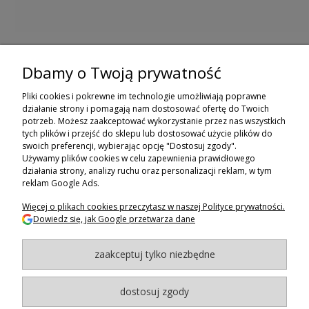
Dbamy o Twoją prywatność
ZAPISZ SIĘ DO NEWSLETTERA
Pliki cookies i pokrewne im technologie umożliwiają poprawne
ZAPISZ SIĘ
działanie strony i pomagają nam dostosować ofertę do Twoich
potrzeb. Możesz zaakceptować wykorzystanie przez nas wszystkich
tych plików i przejść do sklepu lub dostosować użycie plików do
ZAKUPY
swoich preferencji, wybierając opcję "Dostosuj zgody".
Używamy plików cookies w celu zapewnienia prawidłowego
POMOC
działania strony, analizy ruchu oraz personalizacji reklam, w tym
reklam Google Ads.
MOJE KONTO
Więcej o plikach cookies przeczytasz w naszej Polityce prywatności.
Dowiedz się, jak Google przetwarza dane
INFORMACJE
zaakceptuj tylko niezbędne
BAGAZNIKI.PL
- 2024
Maxsote.pl
- Redefine Pro theme - All rights reserved
dostosuj zgody