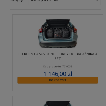
Nazwa produktu A-Z
CITROEN C4 SUV 2020+ TORBY DO BAGAŻNIKA 4
SZT
Kod produktu: 7010033
1 146,00 zł
zawiera 23% VAT
DO KOSZYKA