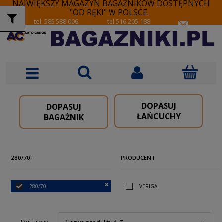
NAJWIĘKSZY MAGAZYN BAGAŻNIKÓW DOSTĘPNYCH
"OD RĘKI" W POLSCE.
tel. 585 588 006
tel.516 205 188
DOPASUJ
DOPASUJ
ŁAŃCUCHY
BAGAŻNIK
280/70-
PRODUCENT
280/70-
VERIGA
Sortuj wg: