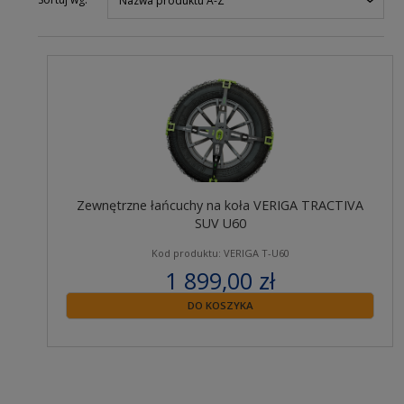
Nazwa produktu A-Z
Zewnętrzne łańcuchy na koła VERIGA TRACTIVA
SUV U60
Kod produktu: VERIGA T-U60
1 899,00 zł
zawiera 23% VAT
DO KOSZYKA