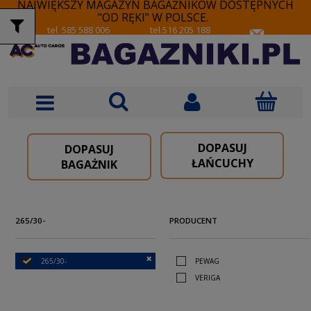
NAJWIĘKSZY MAGAZYN BAGAŻNIKÓW DOSTĘPNYCH
"OD RĘKI" W POLSCE.
tel. 585 588 006
tel.516 205 188
DOPASUJ
DOPASUJ
ŁAŃCUCHY
BAGAŻNIK
265/30-
PRODUCENT
265/30-
PEWAG
VERIGA