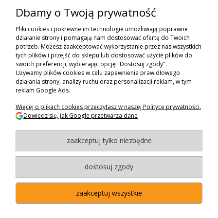
Dbamy o Twoją prywatność
ZAPISZ SIĘ DO NEWSLETTERA
Pliki cookies i pokrewne im technologie umożliwiają poprawne
ZAPISZ SIĘ
działanie strony i pomagają nam dostosować ofertę do Twoich
potrzeb. Możesz zaakceptować wykorzystanie przez nas wszystkich
tych plików i przejść do sklepu lub dostosować użycie plików do
ZAKUPY
swoich preferencji, wybierając opcję "Dostosuj zgody".
Używamy plików cookies w celu zapewnienia prawidłowego
POMOC
działania strony, analizy ruchu oraz personalizacji reklam, w tym
reklam Google Ads.
MOJE KONTO
Więcej o plikach cookies przeczytasz w naszej Polityce prywatności.
Dowiedz się, jak Google przetwarza dane
INFORMACJE
zaakceptuj tylko niezbędne
BAGAZNIKI.PL
- 2024
Maxsote.pl
- Redefine Pro theme - All rights reserved
dostosuj zgody
zaakceptuj wszystkie
"Użytkowanie sklepu oznacza zgodę na wykorzystywanie plików