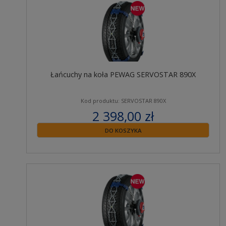
Łańcuchy na koła PEWAG SERVOSTAR 890X
Kod produktu: SERVOSTAR 890X
2 398,00 zł
zawiera 23% VAT
DO KOSZYKA